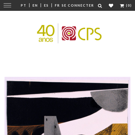
|
|
|
Modifier
PT
EN
ES
FR
SE CONNECTER
(0)
la
navigation