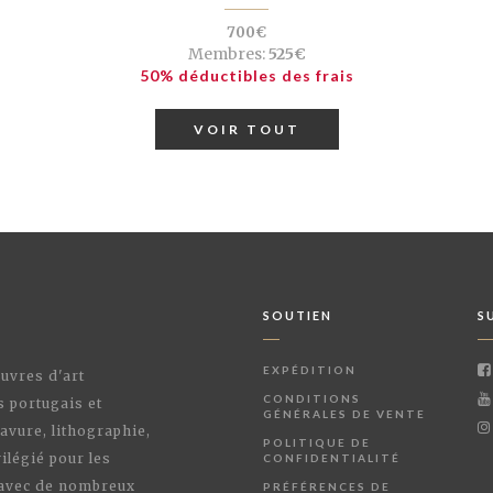
700€
Membres:
525€
50% déductibles des frais
VOIR TOUT
SOUTIEN
S
EXPÉDITION
œuvres d'art
CONDITIONS
s portugais et
GÉNÉRALES DE VENTE
avure, lithographie,
POLITIQUE DE
ilégié pour les
CONFIDENTIALITÉ
 avec de nombreux
PRÉFÉRENCES DE