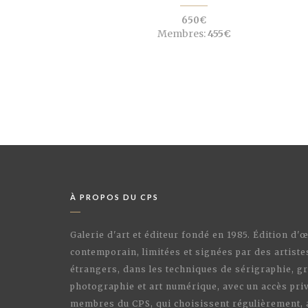
650€
Membres:
455€
À PROPOS DU CPS
Galerie d'art et éditeur fondé en 1985. Édition d'
contemporain, limitées et signées par des artiste
étrangers, dans les techniques de sérigraphie, gr
photographie et art numérique, avec un accès priv
membres du CPS, qui choisissent régulièrement,