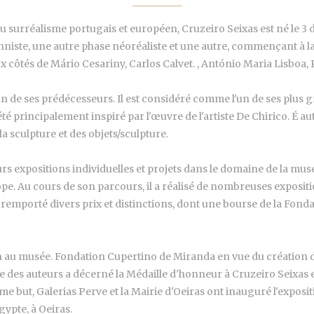
du surréalisme portugais et européen, Cruzeiro Seixas est né le
onniste, une autre phase néoréaliste et une autre, commençant à la 
ux côtés de Mário Cesariny, Carlos Calvet. , António Maria Lisboa
 l'un de ses prédécesseurs. Il est considéré comme l'un de ses plu
té principalement inspiré par l'œuvre de l'artiste De Chirico. É 
 la sculpture et des objets/sculpture.
ieurs expositions individuelles et projets dans le domaine de la mu
e. Au cours de son parcours, il a réalisé de nombreuses expositio
a remporté divers prix et distinctions, dont une bourse de la Fonda
ection au musée. Fondation Cupertino de Miranda en vue du création
se des auteurs a décerné la Médaille d'honneur à Cruzeiro Seixas 
même but, Galerias Perve et la Mairie d'Oeiras ont inauguré l'exp
gypte, à Oeiras.