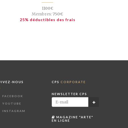
1100€
Membres:
750€
25% déductibles des frais
UIVEZ-NOUS
CPS
CORPORATE
NEWSLETTER CPS
FACEBOOK
YOUTUBE
INSTAGRAM
MAGAZINE "ARTE"
EN LIGNE