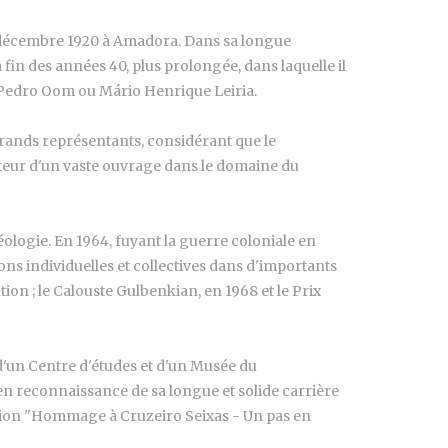
 3 décembre 1920 à Amadora. Dans sa longue
fin des années 40, plus prolongée, dans laquelle il
, Pedro Oom ou Mário Henrique Leiria.
s grands représentants, considérant que le
auteur d'un vaste ouvrage dans le domaine du
séologie. En 1964, fuyant la guerre coloniale en
ns individuelles et collectives dans d'importants
tion ; le Calouste Gulbenkian, en 1968 et le Prix
 d'un Centre d'études et d'un Musée du
en reconnaissance de sa longue et solide carrière
osition "Hommage à Cruzeiro Seixas - Un pas en