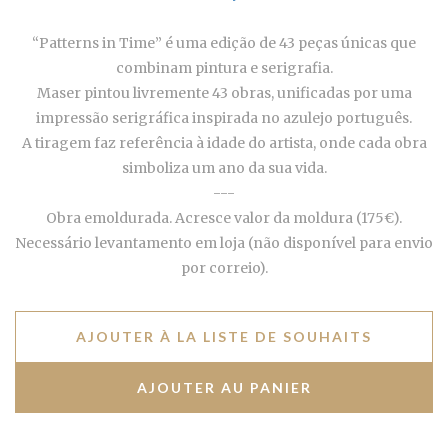
“Patterns in Time” é uma edição de 43 peças únicas que
combinam pintura e serigrafia.
Maser pintou livremente 43 obras, unificadas por uma
impressão serigráfica inspirada no azulejo português.
A tiragem faz referência à idade do artista, onde cada obra
simboliza um ano da sua vida.
---
Obra emoldurada. Acresce valor da moldura (175€).
Necessário levantamento em loja (não disponível para envio
por correio).
AJOUTER À LA LISTE DE SOUHAITS