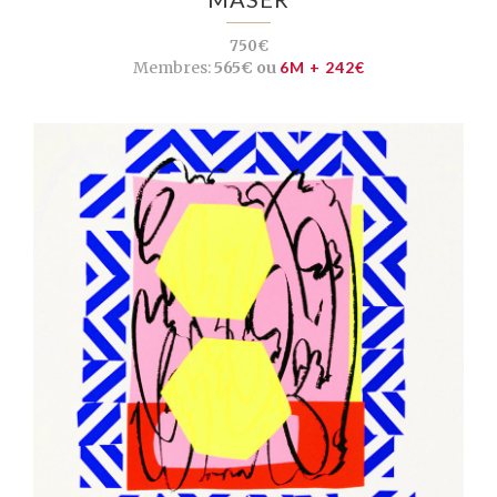
750€
Membres:
565€ ou
6M + 242€