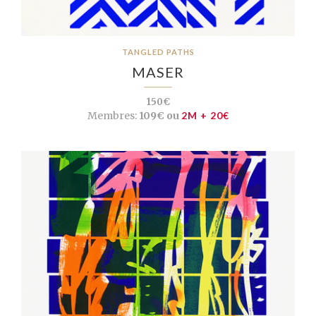
TANGLED PATHS
MASER
150€
Membres:
109€ ou
2M + 20€