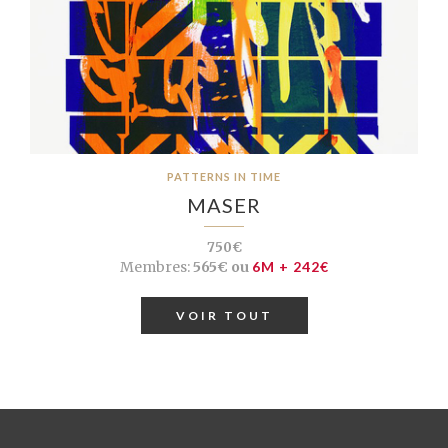
PATTERNS IN TIME
MASER
750€
Membres:
565€ ou
6M + 242€
VOIR TOUT