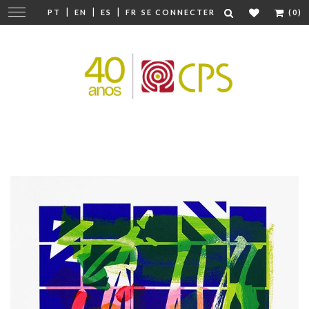
|
|
|
Modifier
PT
EN
ES
FR
SE CONNECTER
(0)
la
navigation