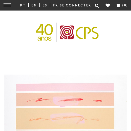
|
|
|
Modifier
PT
EN
ES
FR
SE CONNECTER
(0)
la
navigation