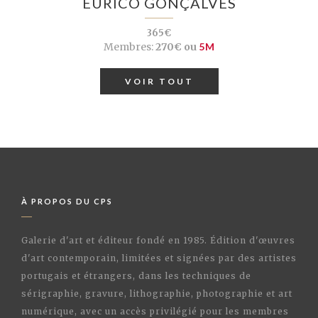
EURICO GONÇALVES
365€
Membres:
270€ ou
5M
VOIR TOUT
À PROPOS DU CPS
Galerie d'art et éditeur fondé en 1985. Édition d'œuvres
d'art contemporain, limitées et signées par des artistes
portugais et étrangers, dans les techniques de
sérigraphie, gravure, lithographie, photographie et art
numérique, avec un accès privilégié pour les membres