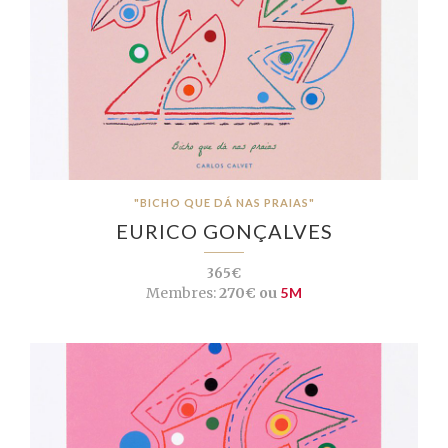
"BICHO QUE DÁ NAS PRAIAS"
EURICO GONÇALVES
365€
Membres:
270€ ou
5M