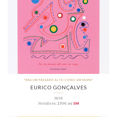
"ERA UM PÁSSARO ALTO COMO UM MAPA"
EURICO GONÇALVES
365€
Membres:
270€ ou
5M