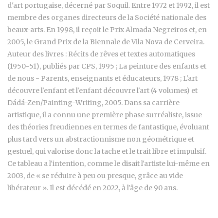
d'art portugaise, décerné par Soquil. Entre 1972 et 1992, il est
membre des organes directeurs de la Société nationale des
beaux-arts. En 1998, il reçoit le Prix Almada Negreiros et, en
2005, le Grand Prix de la Biennale de Vila Nova de Cerveira.
Auteur des livres : Récits de rêves et textes automatiques
(1950-51), publiés par CPS, 1995 ; La peinture des enfants et
de nous - Parents, enseignants et éducateurs, 1978 ; L'art
découvre l'enfant et l'enfant découvre l'art (4 volumes) et
Dádá-Zen/Painting-Writing, 2005. Dans sa carrière
artistique, il a connu une première phase surréaliste, issue
des théories freudiennes en termes de fantastique, évoluant
plus tard vers un abstractionnisme non géométrique et
gestuel, qui valorise donc la tache et le trait libre et impulsif.
Ce tableau a l'intention, comme le disait l'artiste lui-même en
2003, de « se réduire à peu ou presque, grâce au vide
libérateur ». Il est décédé en 2022, à l'âge de 90 ans.