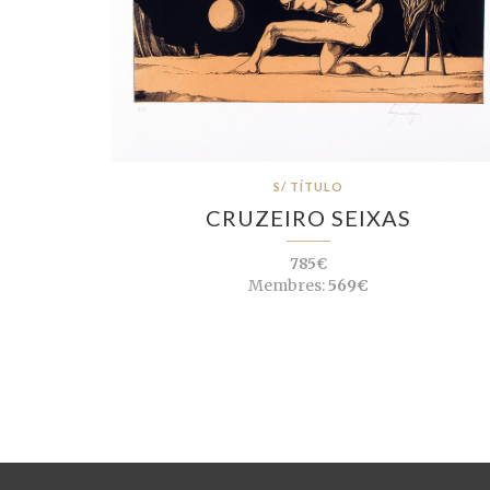
S/ TÍTULO
CRUZEIRO SEIXAS
785€
Membres:
569€