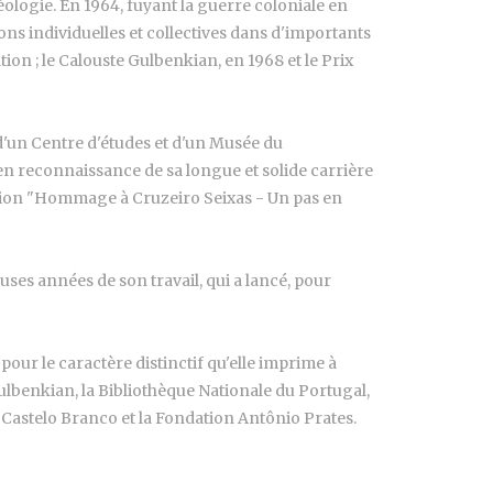
séologie. En 1964, fuyant la guerre coloniale en
ns individuelles et collectives dans d'importants
tion ; le Calouste Gulbenkian, en 1968 et le Prix
 d'un Centre d'études et d'un Musée du
en reconnaissance de sa longue et solide carrière
osition "Hommage à Cruzeiro Seixas - Un pas en
ses années de son travail, qui a lancé, pour
pour le caractère distinctif qu'elle imprime à
ulbenkian, la Bibliothèque Nationale du Portugal,
Castelo Branco et la Fondation Antônio Prates.