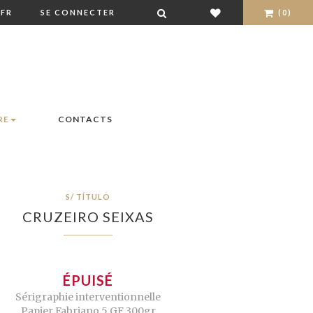
FR
SE CONNECTER
(0)
RE
CONTACTS
S/ TÍTULO
CRUZEIRO SEIXAS
ÉPUISÉ
Sérigraphie interventionnelle
Papier Fabriano 5 GF 300gr