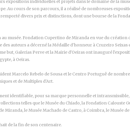
ieurs expositions individuelles et projets dans le domaine de la mu
e. Au cours de son parcours, il a réalisé de nombreuses expositio
a remporté divers prix et distinctions, dont une bourse de la Fonda
ection au musée. Fondation Cupertino de Miranda en vue du création
se des auteurs a décerné la Médaille d'honneur à Cruzeiro Seixas 
même but, Galerias Perve et la Mairie d'Oeiras ont inauguré l'exp
gypte, à Oeiras.
président Marcelo Rebelo de Sousa et le Centro Portuguê de nombreu
iques et de Multiples d'Art.
ment identifiable, pour sa marque personnelle et intransmissible, 
ollections telles que le Musée du Chiado, la Fondation Calouste G
 de Miranda, le Musée Machado de Castro, à Coimbra, le Musée de 
ait de la fin de son centenaire.