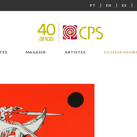
|
|
|
PT
EN
ES
TÉS
MAGASIN
ARTISTES
DEVENIR MEMB