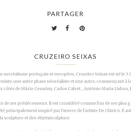
PARTAGER
CRUZEIRO SEIXAS
du surréalisme portugais et européen, Cruzeiro Seixas est né le
onniste, une autre phase néoréaliste et une autre, commençant à la 
ux côtés de Mário Cesariny, Carlos Calvet. , António Maria Lisboa
 l'un de ses prédécesseurs. Il est considéré comme l'un de ses plu
té principalement inspiré par l'œuvre de l'artiste De Chirico. É 
 la sculpture et des objets/sculpture.