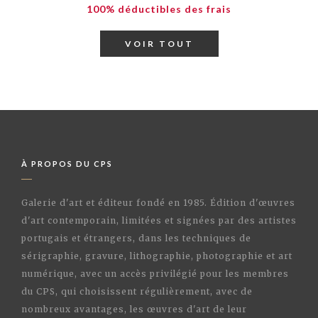
100% déductibles des frais
VOIR TOUT
À PROPOS DU CPS
Galerie d'art et éditeur fondé en 1985. Édition d'œuvres
d'art contemporain, limitées et signées par des artistes
portugais et étrangers, dans les techniques de
sérigraphie, gravure, lithographie, photographie et art
numérique, avec un accès privilégié pour les membres
du CPS, qui choisissent régulièrement, avec de
nombreux avantages, les œuvres d'art de leur