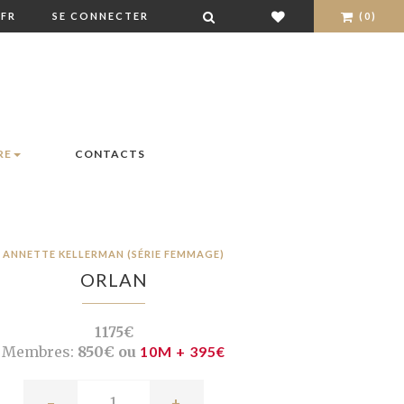
FR
SE CONNECTER
(0)
RE
CONTACTS
ANNETTE KELLERMAN (SÉRIE FEMMAGE)
ORLAN
1175€
Membres:
850€ ou
10M + 395€
-
+