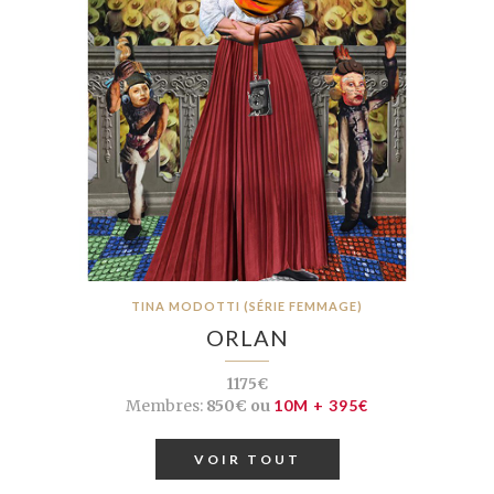
TINA MODOTTI (SÉRIE FEMMAGE)
ORLAN
1175€
Membres:
850€ ou
10M + 395€
VOIR TOUT