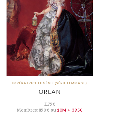
IMPÉRATRICE EUGÉNIE (SÉRIE FEMMAGE)
ORLAN
1175€
Membres:
850€ ou
10M + 395€