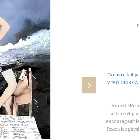
P
L'œuvre fait p
M'AUTORISE A Ê
Annette Kelle
actrice et pi
encourageait l
l'exercice physi