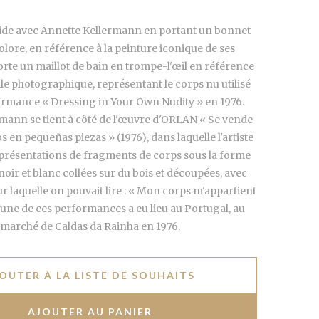
de avec Annette Kellermann en portant un bonnet
olore, en référence à la peinture iconique de ses
orte un maillot de bain en trompe-l'œil en référence
oile photographique, représentant le corps nu utilisé
ormance « Dressing in Your Own Nudity » en 1976.
mann se tient à côté de l'œuvre d'ORLAN « Se vende
 en pequeñas piezas » (1976), dans laquelle l'artiste
eprésentations de fragments de corps sous la forme
noir et blanc collées sur du bois et découpées, avec
r laquelle on pouvait lire : « Mon corps m'appartient
'une de ces performances a eu lieu au Portugal, au
marché de Caldas da Rainha en 1976.
OUTER À LA LISTE DE SOUHAITS