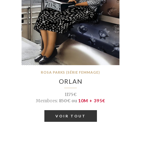
ROSA PARKS (SÉRIE FEMMAGE)
ORLAN
1175€
Membres:
850€ ou
10M + 395€
VOIR TOUT