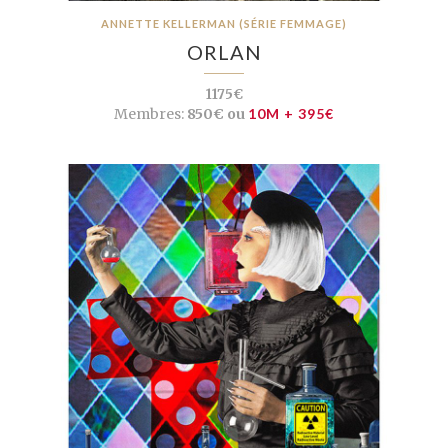
ANNETTE KELLERMAN (SÉRIE FEMMAGE)
ORLAN
1175€
Membres:
850€ ou
10M + 395€