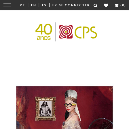
|
|
|
Modifier
PT
EN
ES
FR
SE CONNECTER
(0)
la
navigation