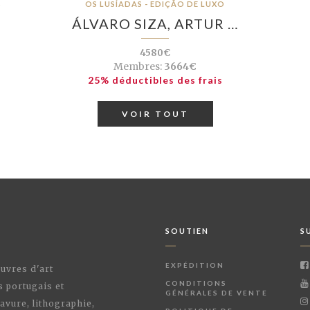
S
OS LUSÍADAS - EDIÇÃO DE LUXO
ÁLVARO SIZA, ARTUR …
4580€
Membres:
3664€
25% déductibles des frais
VOIR TOUT
SOUTIEN
S
EXPÉDITION
œuvres d'art
CONDITIONS
s portugais et
GÉNÉRALES DE VENTE
avure, lithographie,