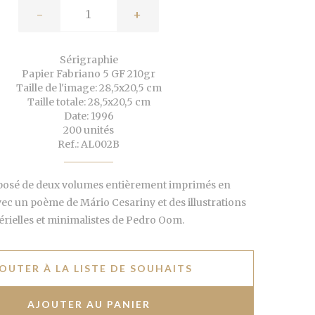
-
+
Sérigraphie
Papier Fabriano 5 GF 210gr
Taille de l'image: 28,5x20,5 cm
Taille totale: 28,5x20,5 cm
Date: 1996
200 unités
Ref.: AL002B
posé de deux volumes entièrement imprimés en
ec un poème de Mário Cesariny et des illustrations
érielles et minimalistes de Pedro Oom.
OUTER À LA LISTE DE SOUHAITS