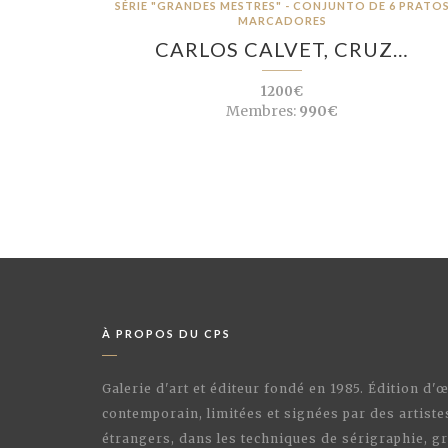
SÉRIE "GRANDES MESTRES" - CONJUNTO DE 6 PRATO
MARCADORES
CARLOS CALVET, CRUZ…
1200€
Membres:
990€
À PROPOS DU CPS
Galerie d'art et éditeur fondé en 1985. Édition d'
contemporain, limitées et signées par des artiste
étrangers, dans les techniques de sérigraphie, gr