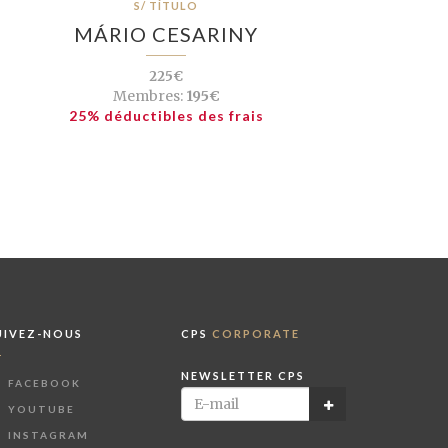
S/ TÍTULO
MÁRIO CESARINY
225€
Membres:
195€
25% déductibles des frais
UIVEZ-NOUS
CPS
CORPORATE
NEWSLETTER CPS
FACEBOOK
YOUTUBE
INSTAGRAM