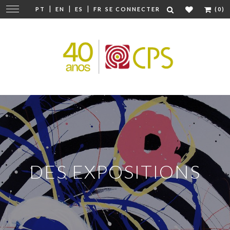
|
|
|
Modifier
PT
EN
ES
FR
SE CONNECTER
(0)
la
navigation
DES EXPOSITIONS