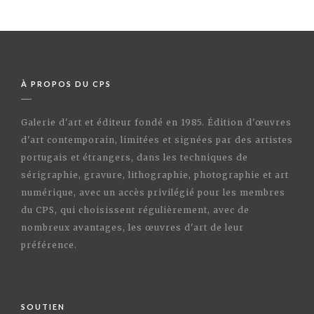
À PROPOS DU CPS
Galerie d'art et éditeur fondé en 1985. Édition d'œuvres
d'art contemporain, limitées et signées par des artistes
portugais et étrangers, dans les techniques de
sérigraphie, gravure, lithographie, photographie et art
numérique, avec un accès privilégié pour les membres
du CPS, qui choisissent régulièrement, avec de
nombreux avantages, les œuvres d'art de leur
préférence.
SOUTIEN