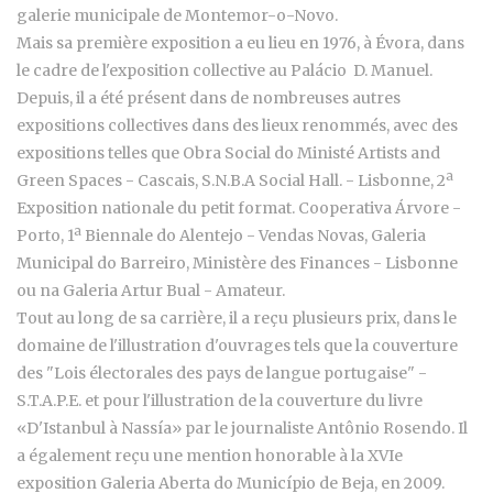
galerie municipale de Montemor-o-Novo.
Mais sa première exposition a eu lieu en 1976, à Évora, dans
le cadre de l'exposition collective au Palácio D. Manuel.
Depuis, il a été présent dans de nombreuses autres
expositions collectives dans des lieux renommés, avec des
expositions telles que Obra Social do Ministé Artists and
Green Spaces - Cascais, S.N.B.A Social Hall. - Lisbonne,
2ª
Exposition nationale du petit format. Cooperativa Árvore -
Porto,
1ª Biennale do Alentejo - Vendas Novas,
Galeria
Municipal do Barreiro,
Ministère des Finances - Lisbonne
ou na
Galeria Artur Bual - Amateur.
Tout au long de sa carrière, il a reçu plusieurs prix, dans le
domaine de l'illustration d'ouvrages tels que la couverture
des "Lois électorales des pays de langue portugaise" -
S.T.A.P.E. et pour l'illustration de la couverture du livre
«D'Istanbul à Nassía» par le journaliste Antônio Rosendo. Il
a également reçu une mention honorable à la XVIe
exposition Galeria Aberta do Município de Beja, en 2009.