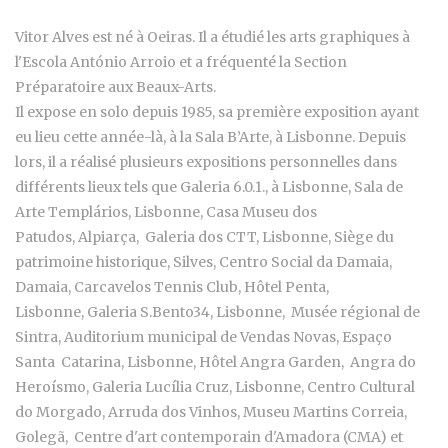
Vitor Alves est né à Oeiras. Il a étudié les arts graphiques à
l'Escola António Arroio et a fréquenté la Section
Préparatoire aux Beaux-Arts.
Il expose en solo depuis 1985, sa première exposition ayant
eu lieu cette année-là, à la Sala B’Arte, à Lisbonne. Depuis
lors, il a réalisé plusieurs expositions personnelles dans
différents lieux tels que
Galeria 6.0.1., à Lisbonne, Sala de
Arte Templários, Lisbonne, Casa Museu dos
Patudos, Alpiarça, Galeria dos CTT, Lisbonne,
Siège du
patrimoine historique, Silves, Centro Social da Damaia,
Damaia, Carcavelos Tennis Club, Hôtel Penta,
Lisbonne, Galeria S.Bento34, Lisbonne, Musée régional de
Sintra, Auditorium municipal de Vendas Novas, Espaço
Santa Catarina, Lisbonne, Hôtel Angra Garden, Angra do
Heroísmo,
Galeria Lucília Cruz, Lisbonne,
Centro Cultural
do Morgado, Arruda dos Vinhos,
Museu Martins Correia,
Golegã,
Centre d'art contemporain d'Amadora (CMA) et