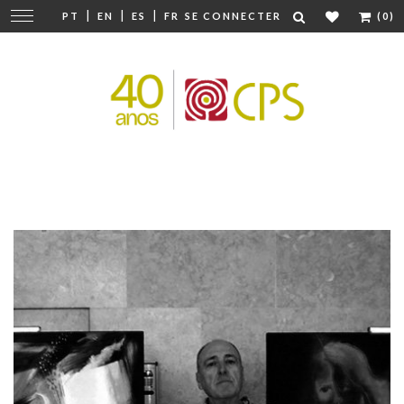
|
|
|
Modifier
PT
EN
ES
FR
SE CONNECTER
(0)
la
navigation