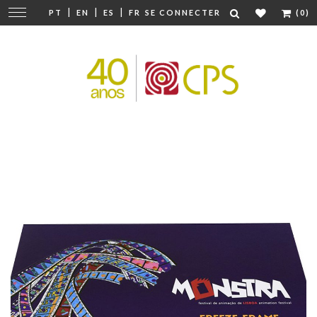
|
|
|
Modifier
PT
EN
ES
FR
SE CONNECTER
(0)
la
navigation