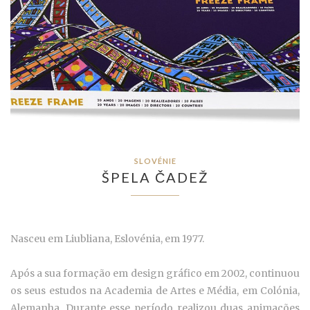
SLOVÉNIE
ŠPELA ČADEŽ
Nasceu em Liubliana, Eslovénia, em 1977.
Após a sua formação em design gráfico em 2002, continuou
os seus estudos na Academia de Artes e Média, em Colónia,
Alemanha. Durante esse período realizou duas animações