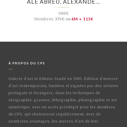
ALÊ ABREU, ALEXANDE…
500€
Membres:
375€ ou
6M + 115€
À PROPOS DU CPS
Galerie d'art et éditeur fondé en 1985. Édition d'œuvres
d'art contemporain, limitées et signées par des artistes
portugais et étrangers, dans les techniques de
sérigraphie, gravure, lithographie, photographie et art
numérique, avec un accès privilégié pour les membres
du CPS, qui choisissent régulièrement, avec de
nombreux avantages, les œuvres d'art de leur