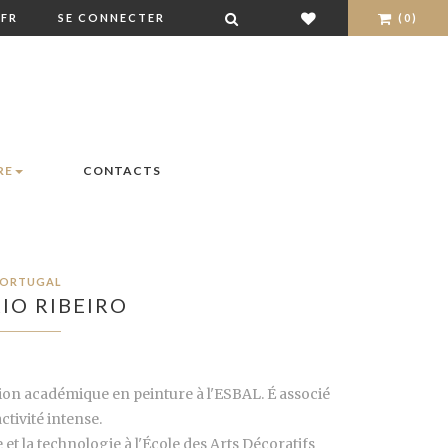
FR
SE CONNECTER
(0)
RE
CONTACTS
ORTUGAL
IO RIBEIRO
ion académique en peinture à l'ESBAL. É associé
tivité intense.
et la technologie à l'École des Arts Décoratifs