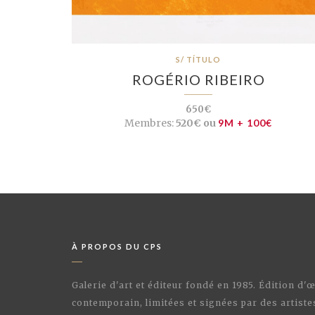
S/ TÍTULO
ROGÉRIO RIBEIRO
650€
Membres:
520€ ou
9M + 100€
À PROPOS DU CPS
Galerie d'art et éditeur fondé en 1985. Édition d'
contemporain, limitées et signées par des artiste