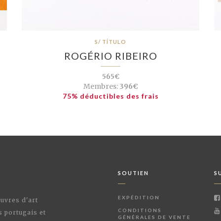
S/ TÍTULO
ROGÉRIO RIBEIRO
565€
Membres:
396€
75% déductibles des frais
SOUTIEN
S
EXPÉDITION
œuvres d'art
CONDITIONS
s portugais et
GÉNÉRALES DE VENTE