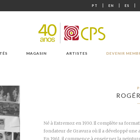
|
|
|
PT
EN
ES
TÉS
MAGASIN
ARTISTES
DEVENIR MEMB
P
ROGÉR
Né à Estremoz en 1930. Il complète sa format
fondateur de Gravura où il a développé une ac
En 1961, il commence à enseigner la peinture 