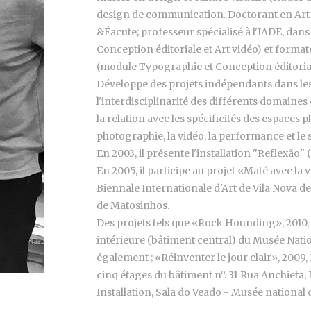
design de communication. Doctorant en Art et
&Éacute; professeur spécialisé à l'IADE, dans
Conception éditoriale et Art vidéo) et forma
(module Typographie et Conception éditorial
Développe des projets indépendants dans les
l'interdisciplinarité des différents domaines d
la relation avec les spécificités des espaces p
photographie, la vidéo, la performance et le 
En 2003, il présente l'installation "Reflexão
En 2005, il participe au projet «Maté avec la
Biennale Internationale d'Art de Vila Nova d
de Matosinhos.
Des projets tels que «Rock Hounding», 2010, I
intérieure (bâtiment central) du Musée Nati
également ; «Réinventer le jour clair», 2009, 
cinq étages du bâtiment n°. 31 Rua Anchieta, 
Installation, Sala do Veado - Musée national 