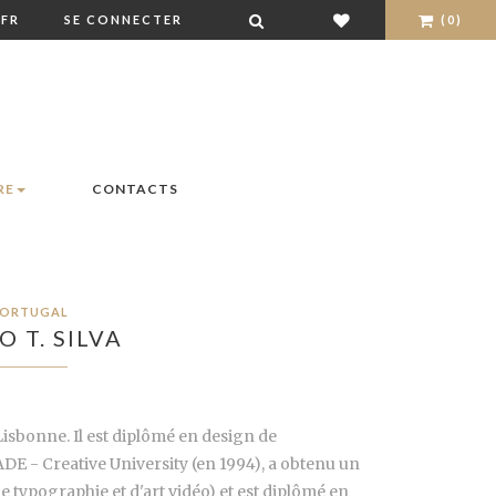
FR
SE CONNECTER
(0)
RE
CONTACTS
ORTUGAL
O T. SILVA
à Lisbonne. Il est diplômé en design de
ADE - Creative University (en 1994), a obtenu un
e typographie et d'art vidéo) et est diplômé en