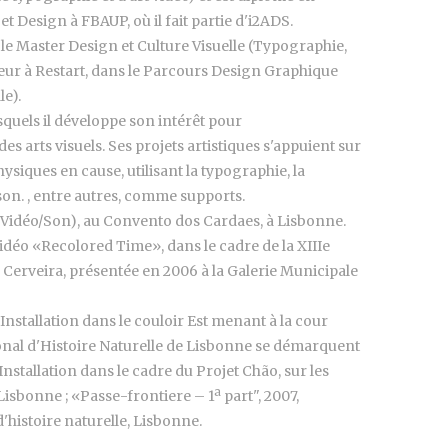
 Design à FBAUP, où il fait partie d'i2ADS.
 le Master Design et Culture Visuelle (Typographie,
teur à Restart, dans le Parcours Design Graphique
e).
quels il développe son intérêt pour
es arts visuels. Ses projets artistiques s'appuient sur
hysiques en cause, utilisant la typographie, la
son. , entre autres, comme supports.
" (Vidéo/Son), au Convento dos Cardaes, à Lisbonne.
 vidéo «Recolored Time», dans le cadre de la XIIIe
e Cerveira, présentée en 2006 à la Galerie Municipale
nstallation dans le couloir Est menant à la cour
onal d'Histoire Naturelle de Lisbonne se démarquent
Installation dans le cadre du Projet Chão, sur les
Lisbonne ; «Passe-frontiere – 1ª part", 2007,
d'histoire naturelle, Lisbonne.