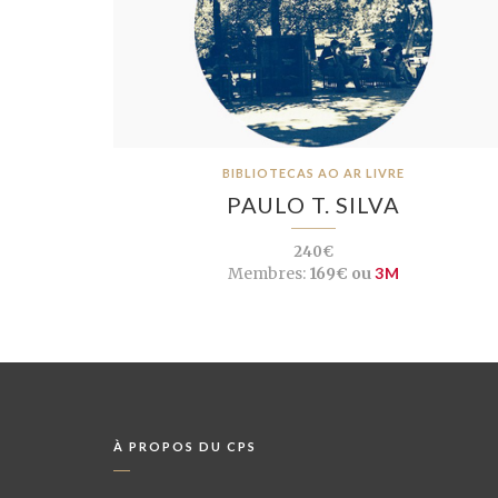
BIBLIOTECAS AO AR LIVRE
PAULO T. SILVA
240€
Membres:
169€ ou
3M
À PROPOS DU CPS