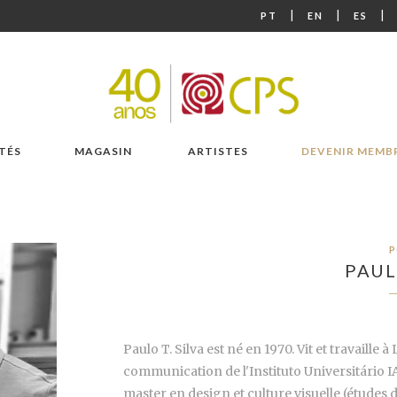
|
|
|
PT
EN
ES
TÉS
MAGASIN
ARTISTES
DEVENIR MEMB
P
PAUL
Paulo T. Silva est né en 1970. Vit et travaille 
communication de l'Instituto Universitário I
master en design et culture visuelle (études d