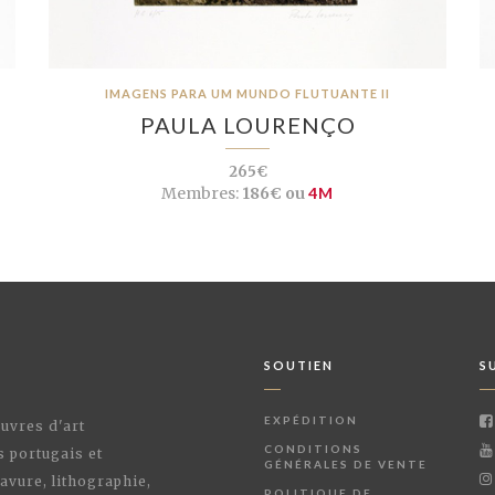
IMAGENS PARA UM MUNDO FLUTUANTE II
PAULA LOURENÇO
265€
Membres:
186€ ou
4M
SOUTIEN
S
EXPÉDITION
œuvres d'art
CONDITIONS
s portugais et
GÉNÉRALES DE VENTE
avure, lithographie,
POLITIQUE DE