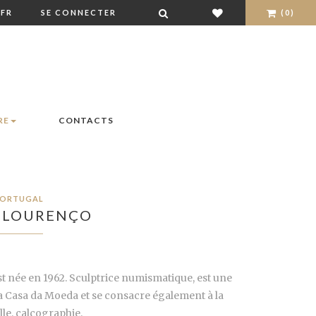
FR
SE CONNECTER
(0)
RE
CONTACTS
ORTUGAL
 LOURENÇO
st née en 1962. Sculptrice numismatique, est une
e la Casa da Moeda et se consacre également à la
lle. calcographie.