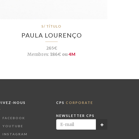
S/ TÍTULO
PAULA LOURENÇO
265€
Membres:
186€ ou
4M
UIVEZ-NOUS
CPS
CORPORATE
NEWSLETTER CPS
FACEBOOK
YOUTUBE
INSTAGRAM