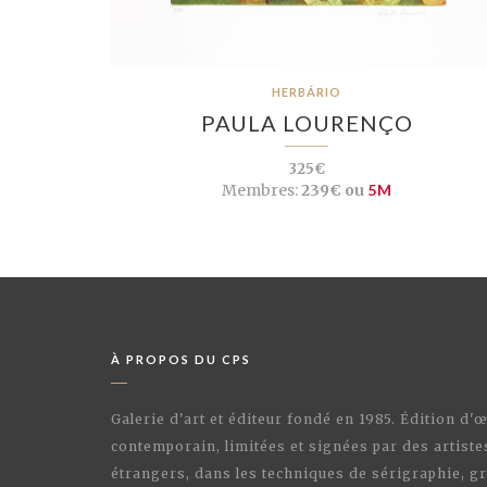
HERBÁRIO
PAULA LOURENÇO
325€
Membres:
239€ ou
5M
À PROPOS DU CPS
Galerie d'art et éditeur fondé en 1985. Édition d'
contemporain, limitées et signées par des artiste
étrangers, dans les techniques de sérigraphie, gr