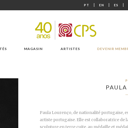
|
|
|
PT
EN
ES
TÉS
MAGASIN
ARTISTES
DEVENIR MEMB
P
PAULA
Paula Lourenço, de nationalité portugaise, e
artiste portugaise. Elle est collaboratrice d
sculpture en terre cuite, au médaille et médai