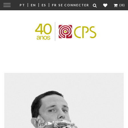
|
|
|
Modifier
PT
EN
ES
FR
SE CONNECTER
(0)
la
navigation