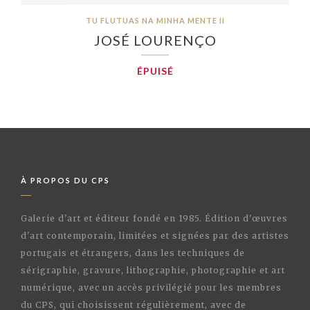
TU FLUTUAS NA MINHA MENTE II
JOSÉ LOURENÇO
ÉPUISÉ
À PROPOS DU CPS
Galerie d'art et éditeur fondé en 1985. Édition d'œuvres
d'art contemporain, limitées et signées par des artistes
portugais et étrangers, dans les techniques de
sérigraphie, gravure, lithographie, photographie et art
numérique, avec un accès privilégié pour les membres
du CPS, qui choisissent régulièrement, avec de