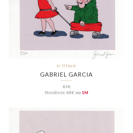
S/ TÍTULO
GABRIEL GARCIA
65€
Membres:
49€ ou
1M