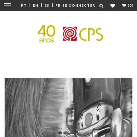
|
|
|
Modifier
PT
EN
ES
FR
SE CONNECTER
(0)
la
navigation