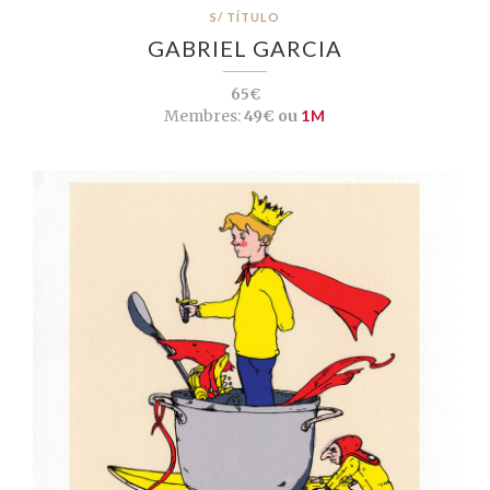
S/ TÍTULO
GABRIEL GARCIA
65€
Membres:
49€ ou
1M