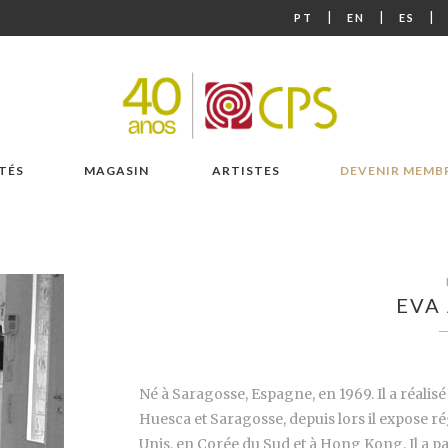
|
|
|
PT
EN
ES
TÉS
MAGASIN
ARTISTES
DEVENIR MEMB
EVA
Né à Saragosse, Espagne, en 1969. Il a réalis
Huesca et Saragosse, depuis lors il expose r
Unis, en Corée du Sud et à Hong Kong. Il a par