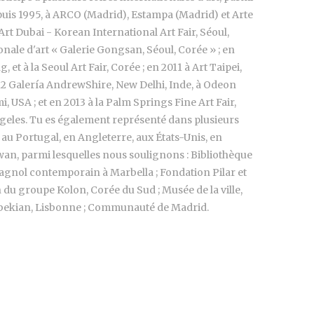
puis 1995, à ARCO (Madrid), Estampa (Madrid) et Arte
Art Dubai - Korean International Art Fair, Séoul,
nale d'art « Galerie Gongsan, Séoul, Corée » ; en
et à la Seoul Art Fair, Corée ; en 2011 à Art Taipei,
2012 Galería AndrewShire, New Delhi, Inde, à Odeon
 USA ; et en 2013 à la Palm Springs Fine Art Fair,
geles. Tu es également représenté dans plusieurs
 au Portugal, en Angleterre, aux États-Unis, en
wan, parmi lesquelles nous soulignons : Bibliothèque
gnol contemporain à Marbella ; Fondation Pilar et
du groupe Kolon, Corée du Sud ; Musée de la ville,
lbekian, Lisbonne ; Communauté de Madrid.