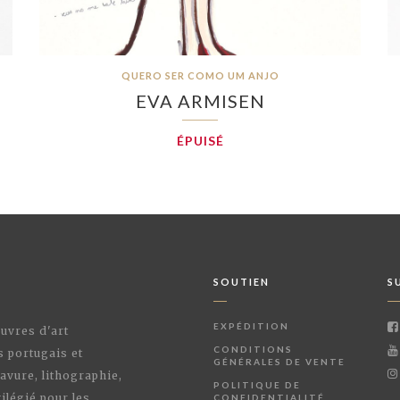
QUERO SER COMO UM ANJO
EVA ARMISEN
ÉPUISÉ
SOUTIEN
S
EXPÉDITION
œuvres d'art
CONDITIONS
s portugais et
GÉNÉRALES DE VENTE
avure, lithographie,
POLITIQUE DE
ilégié pour les
CONFIDENTIALITÉ