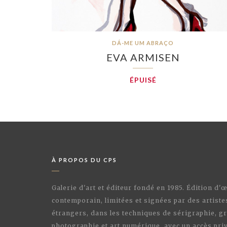
DÁ-ME UM ABRAÇO
EVA ARMISEN
ÉPUISÉ
À PROPOS DU CPS
Galerie d'art et éditeur fondé en 1985. Édition d'
contemporain, limitées et signées par des artiste
étrangers, dans les techniques de sérigraphie, gr
photographie et art numérique, avec un accès priv