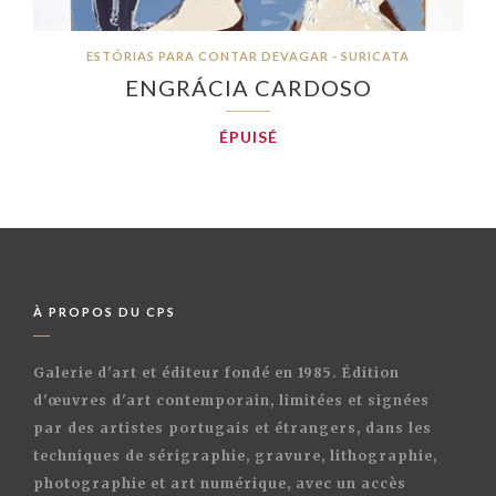
ESTÓRIAS PARA CONTAR DEVAGAR - SURICATA
ENGRÁCIA CARDOSO
ÉPUISÉ
À PROPOS DU CPS
Galerie d'art et éditeur fondé en 1985. Édition
d'œuvres d'art contemporain, limitées et signées
par des artistes portugais et étrangers, dans les
techniques de sérigraphie, gravure, lithographie,
photographie et art numérique, avec un accès