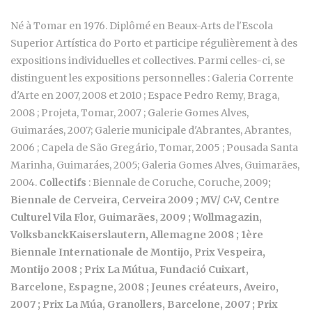
Né à Tomar en 1976. Diplômé en Beaux-Arts de l'Escola
Superior Artística do Porto et participe régulièrement à des
expositions individuelles et collectives. Parmi celles-ci, se
distinguent les expositions personnelles : Galeria Corrente
d'Arte en 2007, 2008 et 2010 ; Espace Pedro Remy, Braga,
2008 ; Projeta, Tomar, 2007 ; Galerie Gomes Alves,
Guimaráes, 2007; Galerie municipale d'Abrantes, Abrantes,
2006 ; Capela de São Gregário, Tomar, 2005 ; Pousada Santa
Marinha, Guimaráes, 2005; Galeria Gomes Alves, Guimarães,
2004.
Collectifs
: Biennale de Coruche, Coruche, 2009
;
Biennale de Cerveira, Cerveira 2009 ; MV/ C+V, Centre
Culturel Vila Flor, Guimarães, 2009 ; Wollmagazin,
VolksbanckKaiserslautern, Allemagne 2008 ; 1ère
Biennale Internationale de Montijo, Prix Vespeira,
Montijo 2008 ; Prix La Mútua, Fundació Cuixart,
Barcelone, Espagne, 2008 ; Jeunes créateurs, Aveiro,
2007 ; Prix La Múa, Granollers, Barcelone, 2007 ; Prix