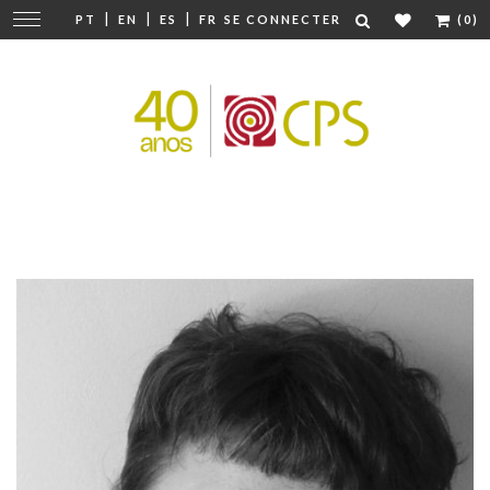
|
|
|
Modifier
PT
EN
ES
FR
SE CONNECTER
(0)
la
navigation