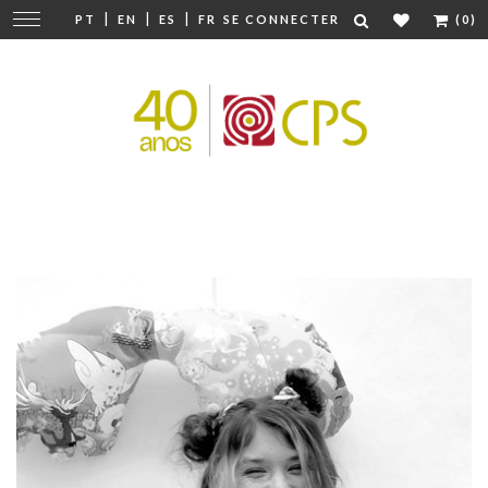
|
|
|
Modifier
PT
EN
ES
FR
SE CONNECTER
(0)
la
navigation