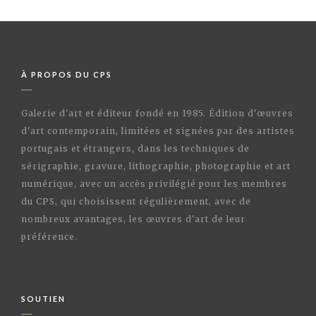
À PROPOS DU CPS
Galerie d'art et éditeur fondé en 1985. Édition d'œuvres
d'art contemporain, limitées et signées par des artistes
portugais et étrangers, dans les techniques de
sérigraphie, gravure, lithographie, photographie et art
numérique, avec un accès privilégié pour les membres
du CPS, qui choisissent régulièrement, avec de
nombreux avantages, les œuvres d'art de leur
préférence.
SOUTIEN