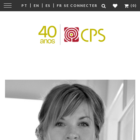
|
|
|
Modifier
PT
EN
ES
FR
SE CONNECTER
(0)
la
navigation