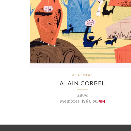
AS GÉMEAS
ALAIN CORBEL
280€
Membres:
196€ ou
4M