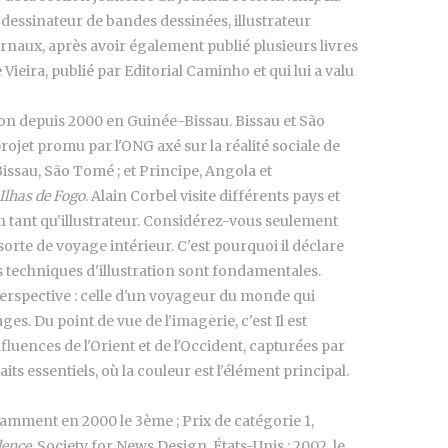
 dessinateur de bandes dessinées, illustrateur
naux, après avoir également publié plusieurs livres
ce Vieira, publié par Editorial Caminho et qui lui a valu
ation depuis 2000 en Guinée-Bissau. Bissau et São
projet promu par l'ONG axé sur la réalité sociale de
issau, São Tomé ; et Principe, Angola et
Ilhas de Fogo
. Alain Corbel visite différents pays et
n tant qu'illustrateur. Considérez-vous seulement
sorte de voyage intérieur. C'est pourquoi il déclare
t les techniques d'illustration sont fondamentales.
perspective : celle d'un voyageur du monde qui
es. Du point de vue de l'imagerie, c'est Il est
luences de l'Orient et de l'Occident, capturées par
s essentiels, où la couleur est l'élément principal.
amment en 2000 le 3ème ; Prix de catégorie 1,
lence
, Society for News Design, États-Unis ; 2002, le