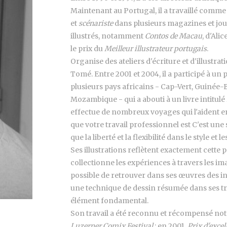
Maintenant au Portugal, il a travaillé comme
et
scénariste
dans plusieurs magazines et jour
illustrés, notamment
Contos de Macau
, d'Ali
le prix du
Meilleur illustrateur portugais
.
Organise des ateliers d'écriture et d'illustr
Tomé. Entre 2001 et 2004, il a participé à un 
plusieurs pays africains - Cap-Vert, Guinée-B
Mozambique - qui a abouti à un livre intitulé
effectue de nombreux voyages qui l'aident e
que votre travail professionnel est C'est une 
que la liberté et la flexibilité dans le style e
Ses illustrations reflètent exactement cette 
collectionne les expériences à travers les imag
possible de retrouver dans ses œuvres des inf
une technique de dessin résumée dans ses trait
élément fondamental.
Son travail a été reconnu et récompensé not
Luzerner Comix Festival
; en 2001,
Prix d'excel