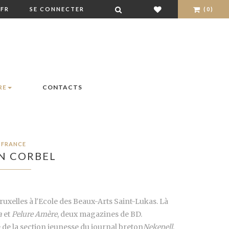
FR
SE CONNECTER
(0)
RE
CONTACTS
FRANCE
N CORBEL
ruxelles à l'Ecole des Beaux-Arts Saint-Lukas. Là
a
et
Pelure Amère
, deux magazines de BD.
ue de la section jeunesse du journal breton
Nekepell
.