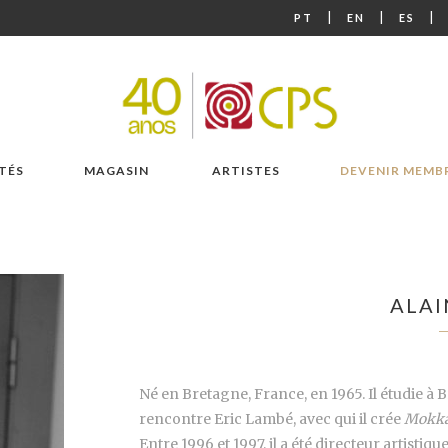
|
|
|
PT
EN
ES
TÉS
MAGASIN
ARTISTES
DEVENIR MEMB
ALAI
Né en Bretagne, France, en 1965. Il étudie à B
rencontre Eric Lambé, avec qui il crée
Mokk
Entre 1996 et 1997, il a été directeur artistiq