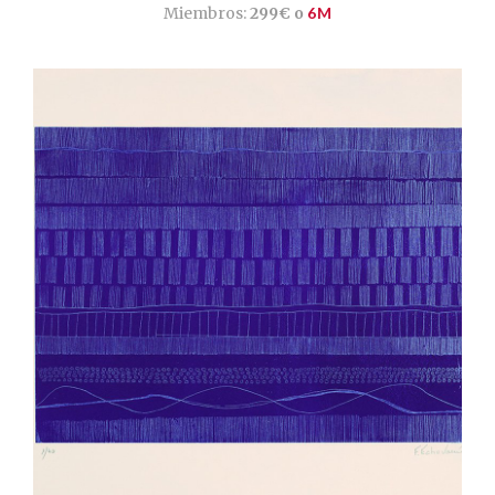
Miembros:
299€ o
6M