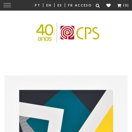
|
|
|
Cambiar
PT
EN
ES
FR
ACCESO
(0)
navegación