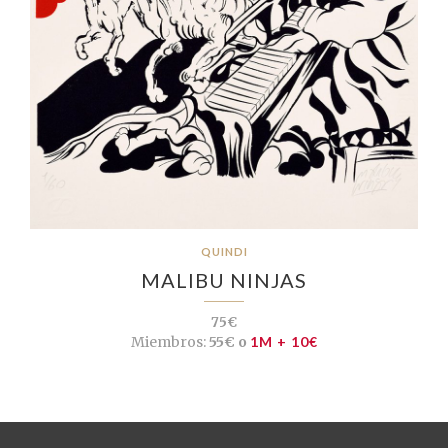
QUINDI
MALIBU NINJAS
75€
Miembros:
55€ o
1M + 10€