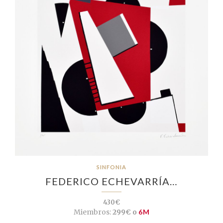
SINFONIA
FEDERICO ECHEVARRÍA…
430€
Miembros:
299€ o
6M