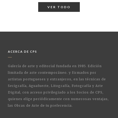
VER TODO
ACERCA DE CPS
Galería de arte y editorial fundada en 1985. Edición
limitada de arte contemporáneo. y firmados por
artistas portugueses y extranjeros, en las técnicas de
Serigrafía, Aguafuerte, Litografía, Fotografía y Arte
Digital, con acceso privilegiado a los Socios de CPS,
quienes elige periódicamente con numerosas ventajas,
las Obras de Arte de tu preferencia.