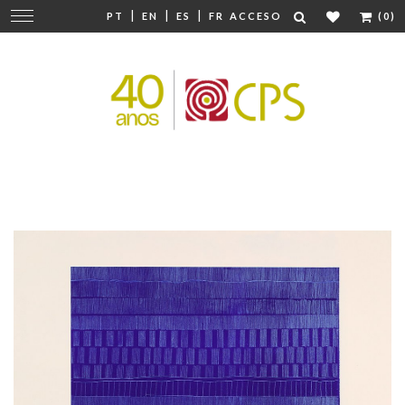
|
|
|
Cambiar
PT
EN
ES
FR
ACCESO
(0)
navegación