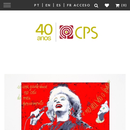
|
|
|
Cambiar
PT
EN
ES
FR
ACCESO
(0)
navegación