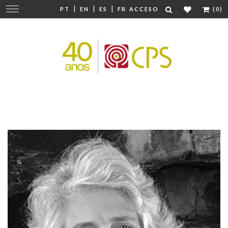
|
|
|
Cambiar
PT
EN
ES
FR
ACCESO
(0)
navegación