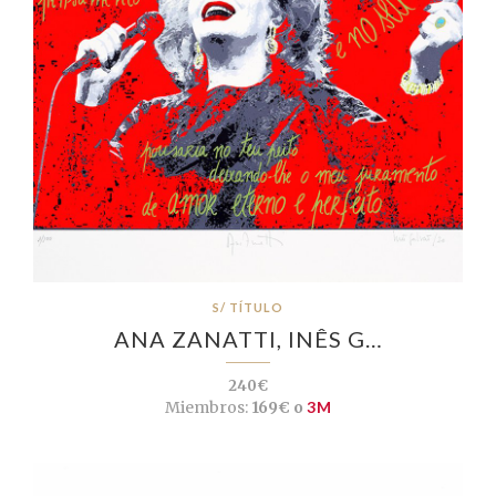
S/ TÍTULO
ANA ZANATTI, INÊS G…
240€
Miembros:
169€ o
3M