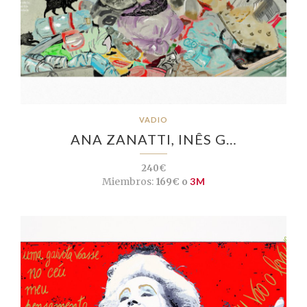
VADIO
ANA ZANATTI, INÊS G…
240€
Miembros:
169€ o
3M