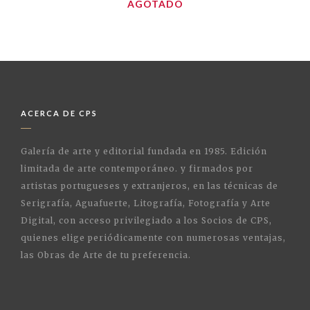
AGOTADO
ACERCA DE CPS
Galería de arte y editorial fundada en 1985. Edición
limitada de arte contemporáneo. y firmados por
artistas portugueses y extranjeros, en las técnicas de
Serigrafía, Aguafuerte, Litografía, Fotografía y Arte
Digital, con acceso privilegiado a los Socios de CPS,
quienes elige periódicamente con numerosas ventajas,
las Obras de Arte de tu preferencia.