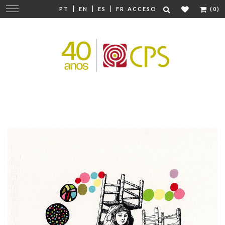
|
|
|
Cambiar
PT
EN
ES
FR
ACCESO
(0)
navegación