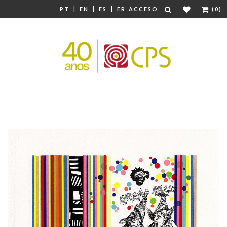
|
|
|
Cambiar
PT
EN
ES
FR
ACCESO
(0)
navegación