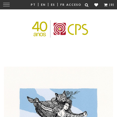
|
|
|
Cambiar
PT
EN
ES
FR
ACCESO
(0)
navegación