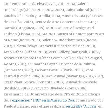
Contemporànea de Elvas (Elvas, 2011, 2014), Galeria
Underdogs (Lisboa, 2013, 2014, 2015), Caixa Cultural (Río de
Janeiro, São Paulo y Brasilia, 2014), Museu do Côa (Vila Nova
de Foz Côa , 2015), Centro de Arte Contemporànea Graça
Morais (Bragánça, 2015), MUDE-Museu of Design and
Fashion (Lisboa, 2016), MACRO-Museu of Contemporary Art
of Rome (Roma, 2016), Galeria Wunderkammern (Roma,
2017), Galeria Celaya Brothers (Ciudad de México, 2018),
Arco Lisboa (Lisboa, 2018), WTF Gallery (Bangkok, 2018) y
festivales y eventos artísticos como Walk&Talk (São Miguel,
Aç ores, 2011), Guimaràes Capital Europea de la Cultura
(Guimaràes, 2012), La Tour Paris 13 (París, 2013), Wool
Festival (Covilhà, 2014), Nuart Festival (Stavanger, 2014, 2017),
TrashPlant Festival (Tenerife, 2018), Festival de Roskilde
(Roskilde, 2018) y Proyecto Olvidado (Roma, 2016).
En el marco del 30 aniversario de la CPS en 2015, participa
de la
exposición "1/81" en la Museu do Côa
, comisariado por
Paulo Arraiano, para el que realiza la
serigrafía "A Loan"
en