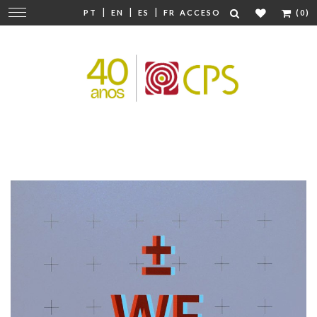
|
|
|
Cambiar
PT
EN
ES
FR
ACCESO
(0)
navegación