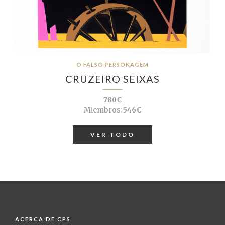
O FALSO PERSONAGEM
CRUZEIRO SEIXAS
780€
Miembros:
546€
VER TODO
ACERCA DE CPS