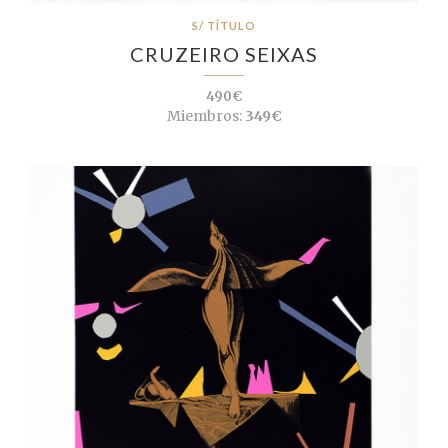
S/ TÍTULO
CRUZEIRO SEIXAS
490€
Miembros:
349€