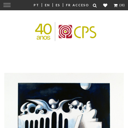
|
|
|
Cambiar
PT
EN
ES
FR
ACCESO
(0)
navegación