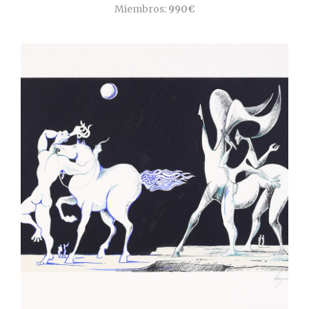
Miembros:
990€