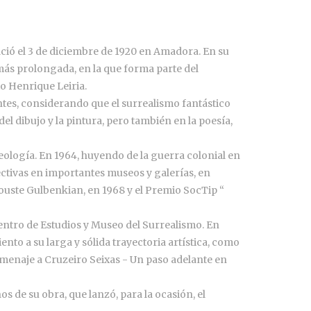
ció el 3 de diciembre de 1920 en Amadora. En su
0, más prolongada, en la que forma parte del
o Henrique Leiria.
es, considerando que el surrealismo fantástico
del dibujo y la pintura, pero también en la poesía,
seología. En 1964, huyendo de la guerra colonial en
ectivas en importantes museos y galerías, en
louste Gulbenkian, en 1968 y el Premio SocTip “
entro de Estudios y Museo del Surrealismo. En
to a su larga y sólida trayectoria artística, como
omenaje a Cruzeiro Seixas - Un paso adelante en
 de su obra, que lanzó, para la ocasión, el