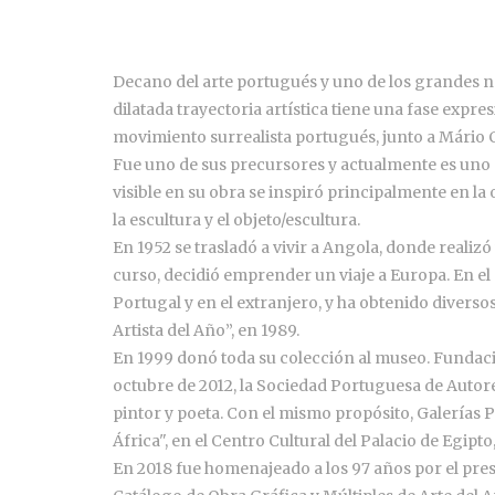
Decano del arte portugués y uno de los grandes n
dilatada trayectoria artística tiene una fase expres
movimiento surrealista portugués, junto a Mário C
Fue uno de sus precursores y actualmente es uno
visible en su obra se inspiró principalmente en la 
la escultura y el objeto/escultura.
En 1952 se trasladó a vivir a Angola, donde realiz
curso, decidió emprender un viaje a Europa. En el
Portugal y en el extranjero, y ha obtenido diverso
Artista del Año”, en 1989.
En 1999 donó toda su colección al museo. Fundaci
octubre de 2012, la Sociedad Portuguesa de Autore
pintor y poeta. Con el mismo propósito, Galerías
África", en el Centro Cultural del Palacio de Egipto
En 2018 fue homenajeado a los 97 años por el pres