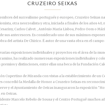
CRUZEIRO SEIXAS
ombres del surrealismo portugués y europeo, Cruzeiro Seixas na
ionista, otra neorrealista y otra, iniciada a finales de los años 4
esariny, Carlos Calvet. , António Maria Lisboa, Pedro Oom o Mári
 de sus antecesores. Es considerado uno de sus máximos exponent
obra del artista De Chirico. É autor de una vasta obra en el campo 
ó varias exposiciones individuales y proyectos en el área de la mu
 camino, ha realizado numerosas exposiciones individuales y col
s premios y distinciones, entre ellas una beca de la Fundación Ca
ón Cupertino de Miranda con vistas a la establecimiento de un C
s concedió la Medalla de Honor a Cruzeiro Seixas en reconocimien
 Perve y el Ayuntamiento de Oeiras inauguraron la exposición "H
, en Oeiras.
idente Marcelo Rebelo de Sousa y el Centro Portuguê muchos años