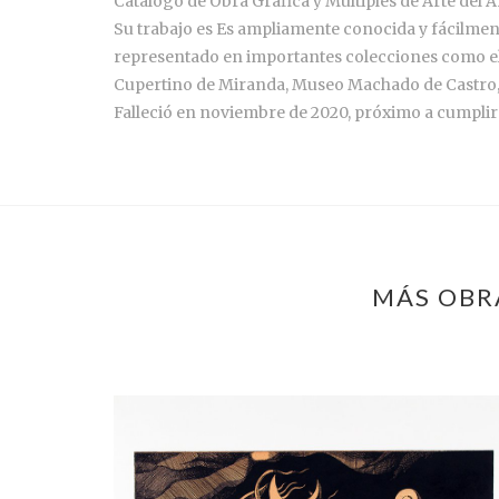
Catálogo de Obra Gráfica y Múltiples de Arte del Ar
Su trabajo es Es ampliamente conocida y fácilmente
representado en importantes colecciones como el
Cupertino de Miranda, Museo Machado de Castro,
Falleció en noviembre de 2020, próximo a cumplir
MÁS OBRA