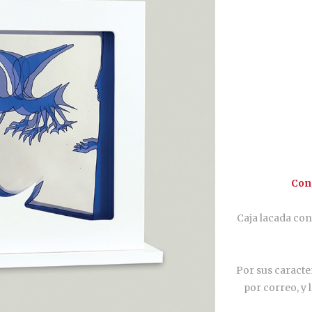
Cond
Caja lacada con
Por sus caracte
por correo, y 