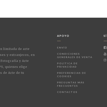
APOYO
S
ENVÍO
ón limitada de arte
CONDICIONES
ses y extranjeros, en
GENERALES DE VENTA
 Fotografía y Arte
POLÍTICA DE
PS, quienes elige
PRIVACIDAD
s de Arte de tu
PREFERENCIAS DE
COOKIES
PREGUNTAS MÁS
FRECUENTES
CONTACTOS