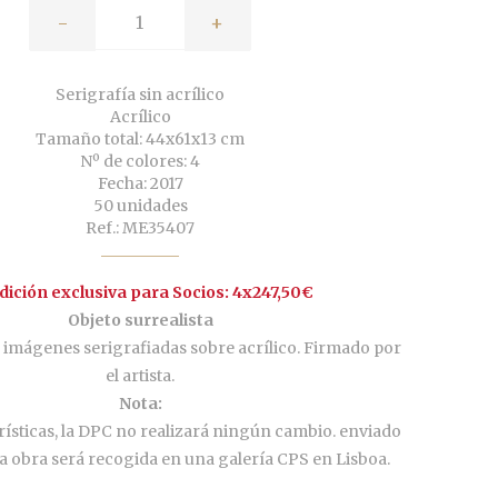
-
+
Serigrafía sin acrílico
Acrílico
Tamaño total: 44x61x13 cm
Nº de colores: 4
Fecha: 2017
50 unidades
Ref.: ME35407
ición exclusiva para Socios: 4x247,50€
Objeto surrealista
 imágenes serigrafiadas sobre acrílico. Firmado por
el artista.
Nota:
rísticas, la DPC no realizará ningún cambio. enviado
la obra será recogida en una galería CPS en Lisboa.