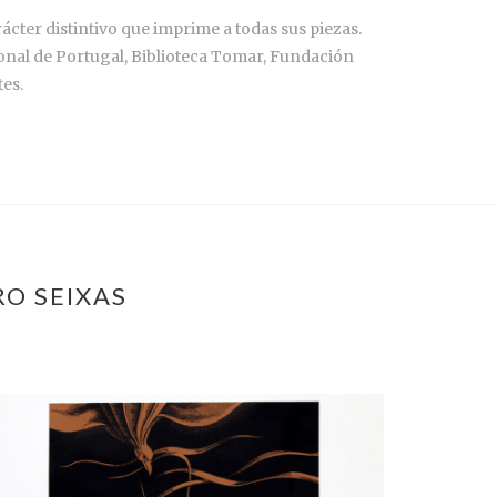
ácter distintivo que imprime a todas sus piezas.
nal de Portugal, Biblioteca Tomar, Fundación
es.
RO SEIXAS