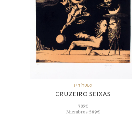
S/ TÍTULO
CRUZEIRO SEIXAS
785€
Miembros:
569€