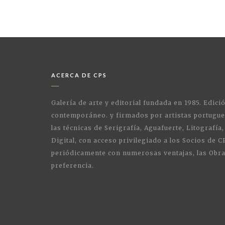
ACERCA DE CPS
Galería de arte y editorial fundada en 1985. Edici
contemporáneo. y firmados por artistas portugue
las técnicas de Serigrafía, Aguafuerte, Litografía,
Digital, con acceso privilegiado a los Socios de C
periódicamente con numerosas ventajas, las Obra
preferencia.