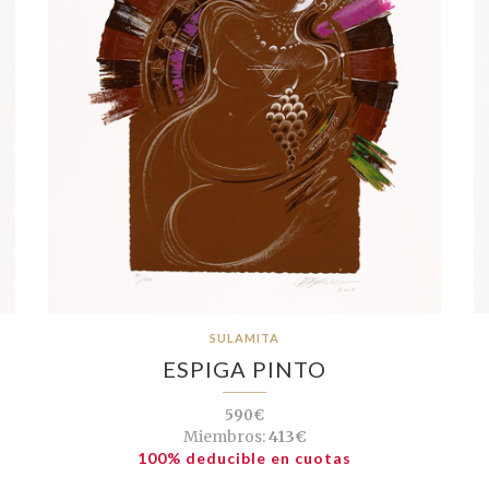
SULAMITA
ESPIGA PINTO
590€
Miembros:
413€
100% deducible en cuotas