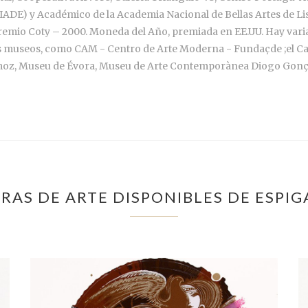
g (IADE) y Académico de la Academia Nacional de Bellas Artes de L
 Premio Coty – 2000. Moneda del Año, premiada en EE.UU. Hay varia
os museos, como CAM - Centro de Arte Moderna - Fundaçde ;el Ca
moz, Museu de Évora, Museu de Arte Contemporànea Diogo Gonça
RAS DE ARTE DISPONIBLES DE ESPIG