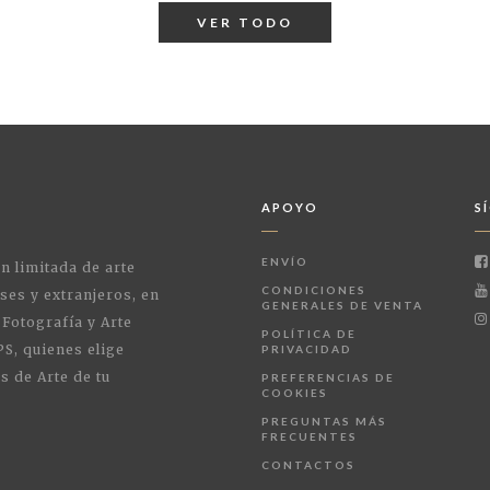
VER TODO
APOYO
S
ENVÍO
ón limitada de arte
CONDICIONES
ses y extranjeros, en
GENERALES DE VENTA
 Fotografía y Arte
POLÍTICA DE
PS, quienes elige
PRIVACIDAD
s de Arte de tu
PREFERENCIAS DE
COOKIES
PREGUNTAS MÁS
FRECUENTES
CONTACTOS