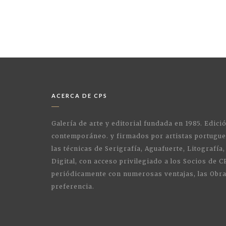
ACERCA DE CPS
Galería de arte y editorial fundada en 1985. Edici
contemporáneo. y firmados por artistas portugue
las técnicas de Serigrafía, Aguafuerte, Litografía,
Digital, con acceso privilegiado a los Socios de C
periódicamente con numerosas ventajas, las Obra
preferencia.