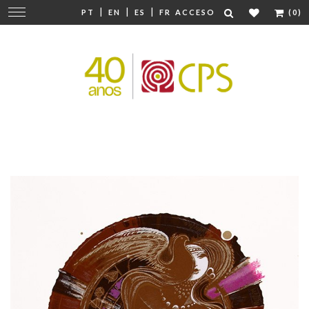
|
|
|
Cambiar
PT
EN
ES
FR
ACCESO
(0)
navegación