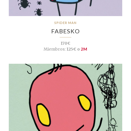
SPIDER MAN
FABESKO
170€
Miembros:
125€ o
2M