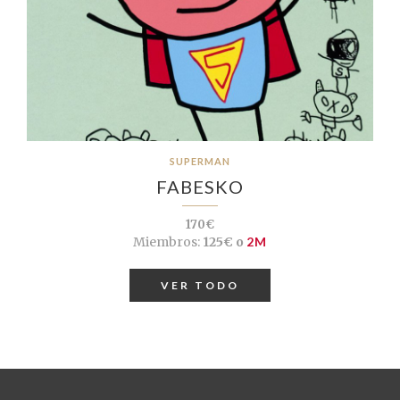
SUPERMAN
FABESKO
170€
Miembros:
125€ o
2M
VER TODO