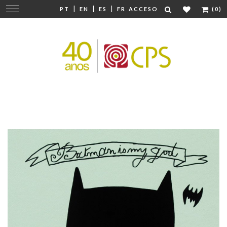
|
|
|
Cambiar
PT
EN
ES
FR
ACCESO
(0)
navegación