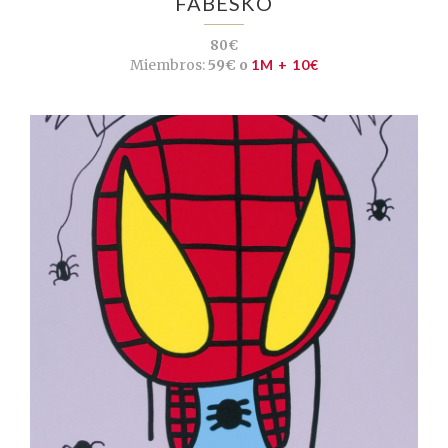
FABESKO
80€
Miembros:
59€ o
1M + 10€