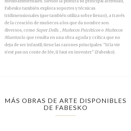
medioambientales. Siendo la pintura su principal actividad,
Fabesko también explora soportes y técnicas
tridimensionales (que también utiliza sobre lienzo), a través
de la creación de muñecos a los que da nombre son
diversos, como
Super Dolls
. ,
Muñecos Psicóticos
o
Muñecos
Muertos
lo que resulta en una obra aguda y crítica que no
deja de ser infantil; tiene las razones principales: "Si la vie
n'est pas un conte de fée, iI faut en inventer" (Fabesko).
MÁS OBRAS DE ARTE DISPONIBLES
DE FABESKO