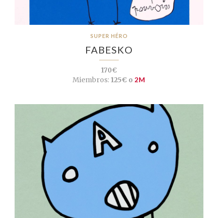
SUPER HÉRO
FABESKO
170€
Miembros:
125€ o
2M