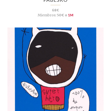
68€
Miembros:
50€ o
1M