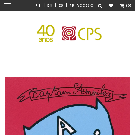
|
|
|
Cambiar
PT
EN
ES
FR
ACCESO
(0)
navegación