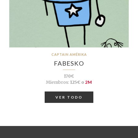
CAPTAIN AMÉRIKA
FABESKO
170€
Miembros:
125€ o
2M
VER TODO