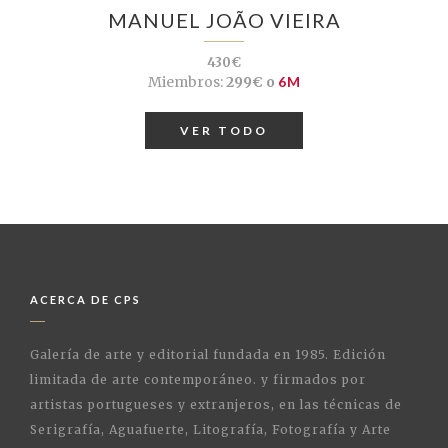
MANUEL JOÃO VIEIRA
430€
Miembros:
299€ o
6M
VER TODO
ACERCA DE CPS
Galería de arte y editorial fundada en 1985. Edición
limitada de arte contemporáneo. y firmados por
artistas portugueses y extranjeros, en las técnicas de
Serigrafía, Aguafuerte, Litografía, Fotografía y Arte