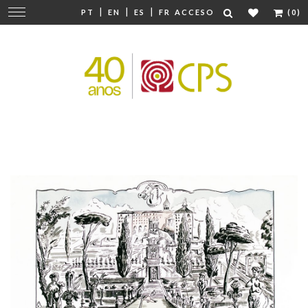
|
|
|
Cambiar
PT
EN
ES
FR
ACCESO
(0)
navegación