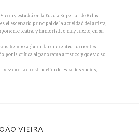
Vieira y estudió en la Escola Superior de Belas
 el escenario principal de la actividad del artista,
componente teatral y humorístico muy fuerte, en su
ismo tiempo aglutinaba diferentes corrientes
o por la crítica al panorama artístico y que vio su
sta vez con la construcción de espacios vacíos,
OÃO VIEIRA