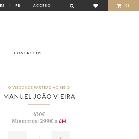
|
ES
FR
ACCESO
(0)
CONTACTOS
O VISCONDE PARTIDO AO MEIO
MANUEL JOÃO VIEIRA
430€
Miembros:
299€ o
6M
-
+