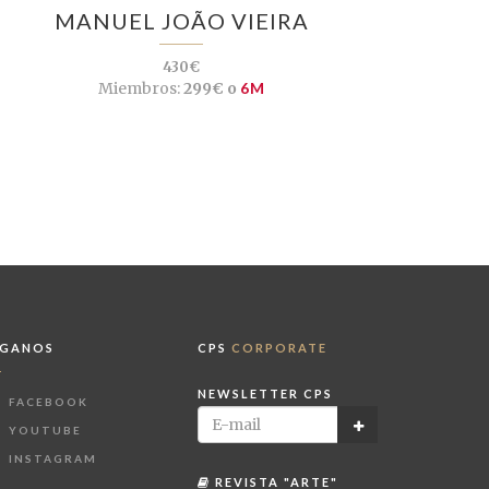
MANUEL JOÃO VIEIRA
430€
Miembros:
299€ o
6M
ÍGANOS
CPS
CORPORATE
NEWSLETTER CPS
FACEBOOK
YOUTUBE
INSTAGRAM
REVISTA "ARTE"