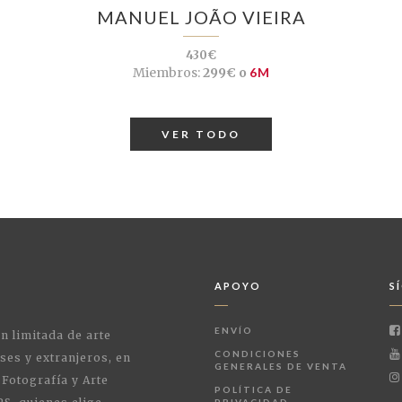
MANUEL JOÃO VIEIRA
430€
Miembros:
299€ o
6M
VER TODO
APOYO
S
ENVÍO
ón limitada de arte
CONDICIONES
ses y extranjeros, en
GENERALES DE VENTA
 Fotografía y Arte
POLÍTICA DE
PRIVACIDAD