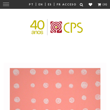
|
|
|
Cambiar
PT
EN
ES
FR
ACCESO
(0)
navegación