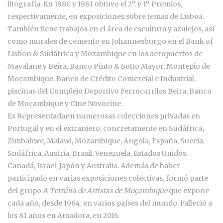
litografía. En 1980 y 1981 obtuvo el 2º. y 1º. Premios,
respectivamente, en exposiciones sobre temas de Lisboa.
También tiene trabajos en el área de escultura y azulejos, así
como murales de cemento en Johannesburgo en el Bank of
Lisbon & Sudáfrica y Mozambique en los aeropuertos de
Mavalane y Beira, Banco Pinto & Sotto Mayor, Montepio de
Moçambique, Banco de Crédito Comercial e Industrial,
piscinas del Complejo Deportivo Ferrocarriles Beira, Banco
de Moçambique y Cine Novocine.
Es Representada
en
numerosas colecciones privadas en
Portugal y en el extranjero, concretamente en Sudáfrica,
Zimbabwe, Malawi, Mozambique, Angola, España, Suecia,
Sudáfrica, Austria, Brasil, Venezuela, Estados Unidos,
Canadá, Israel, Japón y Australia. Además de haber
participado en varias exposiciones colectivas, formó parte
del grupo
A Tertúlia de Artistas de Moçambique
que expone
cada año, desde 1984, en varios países del mundo. Falleció a
los 81 años en Amadora, en 2016.