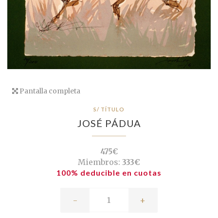
Pantalla completa
S/ TÍTULO
JOSÉ PÁDUA
475€
Miembros:
333€
100% deducible en cuotas
-
+