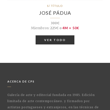
S/ TÍTULO
JOSÉ PÁDUA
300€
Miembros:
225€ o
4M + 50€
VER TODO
ACERCA DE CPS
Galería de arte y editorial fundada en 1985. Edición
limitada de arte contemporáneo. y firmados por
artistas portugueses y extranjeros, en las técnicas de