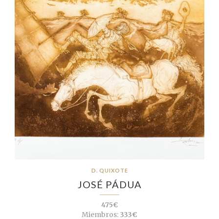
D. QUIXOTE
JOSÉ PÁDUA
475€
Miembros:
333€