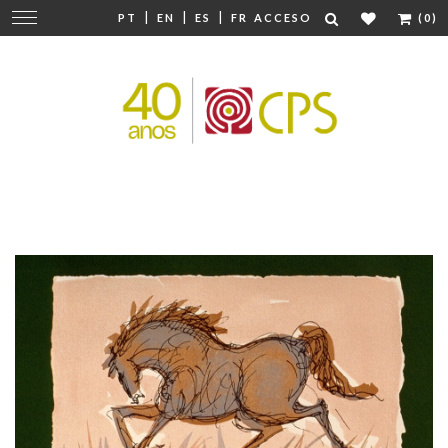
|
|
|
Cambiar
PT
EN
ES
FR
ACCESO
(0)
navegación