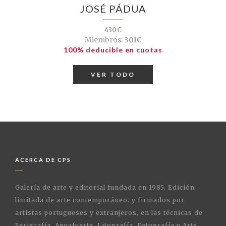
JOSÉ PÁDUA
430€
Miembros:
301€
100% deducible en cuotas
VER TODO
ACERCA DE CPS
Galería de arte y editorial fundada en 1985. Edición
limitada de arte contemporáneo. y firmados por
artistas portugueses y extranjeros, en las técnicas de
Serigrafía, Aguafuerte, Litografía, Fotografía y Arte