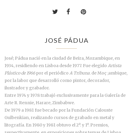
JOSÉ PÁDUA
José; Pádua nació en la ciudad de Beira, Mozambique, en
1934, residiendo en Lisboa desde 1977. Fue elegido
Artista
Plástico de 1966
por el periódico
A Tribuna
. de Moç ;ambique,
por la labor que desarrolló como pintor, decorador,
ilustrador y grabador.
Entre 1974 y 1978 trabajó exclusivamente para la Galería de
Arte R. Rennie, Harare, Zimbabwe.
De 1979 a 1981 fue becado por la Fundación Calouste
Gulbenkian, realizando cursos de grabado en metal y
litografía. En 1980 y 1981 obtuvo el 2º. y 1º. Premios,
respectivamente, en exposiciones sobre temas de Lisboa.