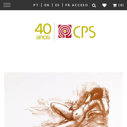
|
|
|
Cambiar
PT
EN
ES
FR
ACCESO
(0)
navegación