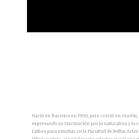
Nació en Barreiro en 1990, pero creció en Ourém, 
expresando su fascinación por la naturaleza y la
Lisboa para estudiar en la Facultad de Bellas Artes
Dibuja y pinta, especialmente retratos que le enca