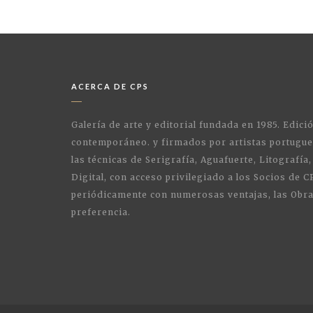
ACERCA DE CPS
Galería de arte y editorial fundada en 1985. Edici
contemporáneo. y firmados por artistas portugue
las técnicas de Serigrafía, Aguafuerte, Litografía,
Digital, con acceso privilegiado a los Socios de C
periódicamente con numerosas ventajas, las Obra
preferencia.