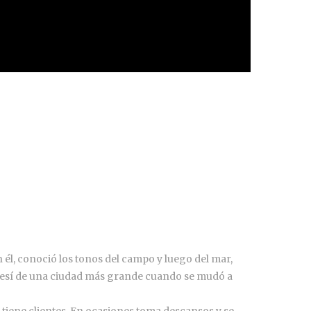
él, conoció los tonos del campo y luego del mar,
enesí de una ciudad más grande cuando se mudó a
 tiene clientes. En ocasiones toma descansos y se