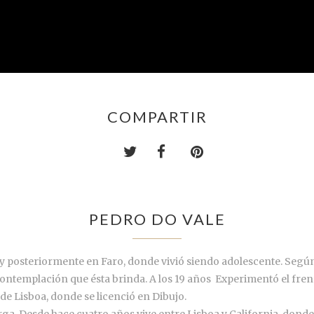
COMPARTIR
PEDRO DO VALE
y posteriormente en Faro, donde vivió siendo adolescente. Según 
 contemplación que ésta brinda. A los 19 años Experimentó el fr
 de Lisboa, donde se licenció en Dibujo.
rga. Desde hace cuatro años vive entre Lisboa y California, donde