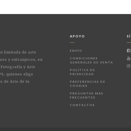
APOYO
S
ENVÍO
ón limitada de arte
CONDICIONES
ses y extranjeros, en
GENERALES DE VENTA
 Fotografía y Arte
POLÍTICA DE
PS, quienes elige
PRIVACIDAD
s de Arte de tu
PREFERENCIAS DE
COOKIES
PREGUNTAS MÁS
FRECUENTES
CONTACTOS