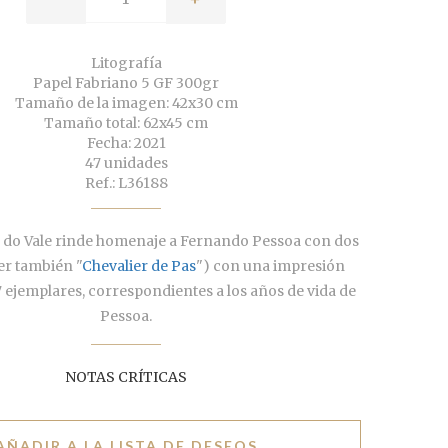
Litografía
Papel Fabriano 5 GF 300gr
Tamaño de la imagen: 42x30 cm
Tamaño total: 62x45 cm
Fecha: 2021
47 unidades
Ref.: L36188
ro do Vale rinde homenaje a Fernando Pessoa con dos
ver también "
Chevalier de Pas
") con una impresión
7 ejemplares, correspondientes a los años de vida de
Pessoa.
NOTAS CRÍTICAS
AÑADIR A LA LISTA DE DESEOS