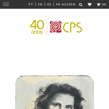
|
|
|
Cambiar
PT
EN
ES
FR
ACCESO
(0)
navegación