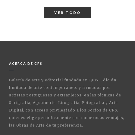
VER TODO
ACERCA DE CPS
Galería de arte y editorial fundada en 1985. Edición
limitada de arte contemporáneo. y firmados por
artistas portugueses y extranjeros, en las técnicas de
Serigrafía, Aguafuerte, Litografía, Fotografía y Arte
Digital, con acceso privilegiado a los Socios de CPS,
quienes elige periódicamente con numerosas ventajas,
las Obras de Arte de tu preferencia.