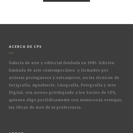
ACERCA DE CPS
Galería de arte y editorial fundada en 1985. Edición
limitada de arte contemporáneo. y firmados por
artistas portugueses y extranjeros, en las técnicas de
Serigrafía, Aguafuerte, Litografía, Fotografía y Arte
Digital, con acceso privilegiado a los Socios de CPS,
quienes elige periódicamente con numerosas ventajas,
las Obras de Arte de tu preferencia.