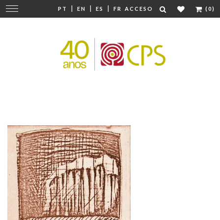
|
|
|
Cambiar
PT
EN
ES
FR
ACCESO
(0)
navegación