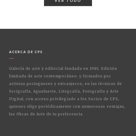
VER TODO
ACERCA DE CPS
Galería de arte y editorial fundada en 1985. Edición
limitada de arte contemporáneo. y firmados por
artistas portugueses y extranjeros, en las técnicas de
Serigrafía, Aguafuerte, Litografía, Fotografía y Arte
Digital, con acceso privilegiado a los Socios de CPS,
quienes elige periódicamente con numerosas ventajas,
las Obras de Arte de tu preferencia.