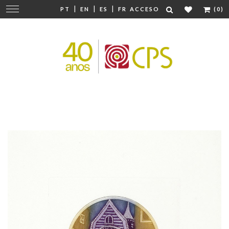
|
|
|
Cambiar
PT
EN
ES
FR
ACCESO
(0)
navegación