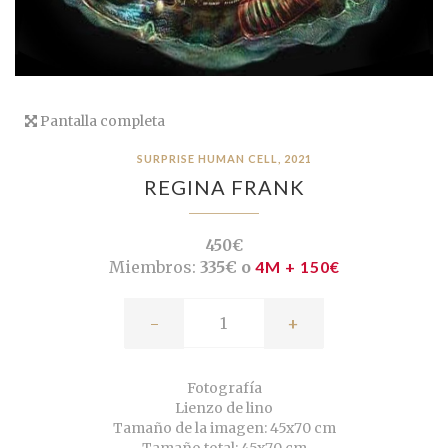
Pantalla completa
SURPRISE HUMAN CELL, 2021
REGINA FRANK
450€
Miembros:
335€ o
4M + 150€
-
+
Fotografía
Lienzo de lino
Tamaño de la imagen: 45x70 cm