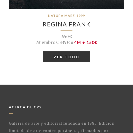
NATURA MARE, 1999
REGINA FRANK
450€
Miembros:
335€ o
4M + 150€
VER TODO
ACERCA DE CPS
Galería de arte y editorial fundada en 1985. Edición
limitada de arte contemporáneo. y firmados por