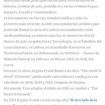
aparecido desde principios de los años 1990 en libros de
historia, revistas de arte, periódicos y en las revistas Vogue,
Harpers, Parade y Cosmopolitan.
Ya Ha expuesto en Europa, Estados Unidos y Asia. Su
proyecto más reciente, iLAND, una instalación artística que
pretende llamar la atención sobre una inminente crisis
medioambiental, ya está en marcha. se mostró en MAAT -
Museo de Arte, Arquitectura y Tecnología, en el Pabellón del
Conocimiento, en Lisboa, en Kunsthalle Hannover, en
TheNewArtFest18, en Websummit, en MUNHAC - Museo de
Historia Natural, en Lisboa y en BioArt 2018, en Seúl, Sur
Corea.
Durante 21 años, Regina Frank llamó a su obra "The Artist Is
Here!". Presente”, publicando varios libros y catálogos con
este título en 1998, 1999 y 2001. Después de Marina
Abramoviç Tras adaptar el título en 2010, se cambió a "The
HeArt is Present".
En 2021 Regina Frank crea la serigrafía "
El otro lado de la