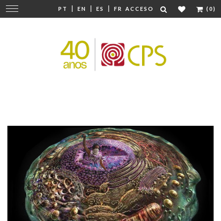
|
|
|
Cambiar
PT
EN
ES
FR
ACCESO
(0)
navegación