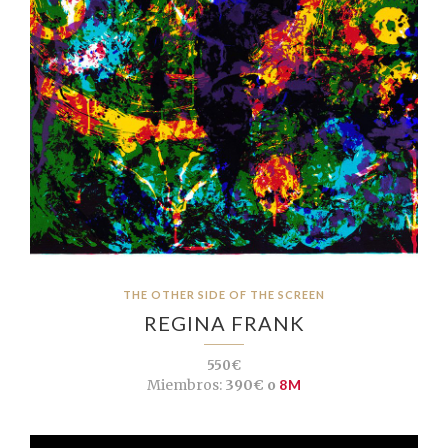
THE OTHER SIDE OF THE SCREEN
REGINA FRANK
550€
Miembros:
390€ o
8M