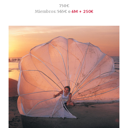
750€
Miembros:
565€ o
6M + 250€