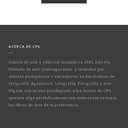
ACERCA DE CPS
Galería de arte y editorial fundada en 1985. Edición
limitada de arte contemporáneo. y firmados por
artistas portugueses y extranjeros, en las técnicas de
Serigrafía, Aguafuerte, Litografía, Fotografía y Arte
Digital, con acceso privilegiado a los Socios de CPS,
quienes elige periódicamente con numerosas ventajas,
las Obras de Arte de tu preferencia.