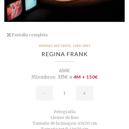
Pantalla completa
HERMES MISTRESS, 1994-2007
REGINA FRANK
450€
Miembros:
335€ o
4M + 150€
-
+
Fotografía
Lienzo de lino
Tamaño de la imagen: 45x70 cm