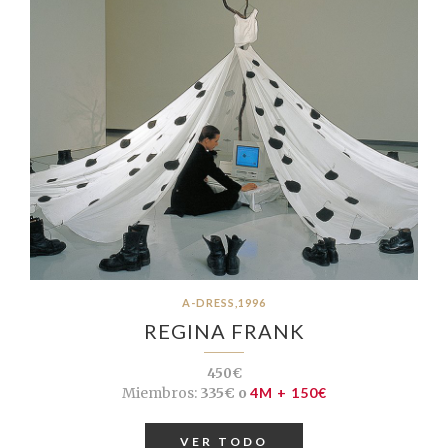
A-DRESS,1996
REGINA FRANK
450€
Miembros:
335€ o
4M + 150€
VER TODO