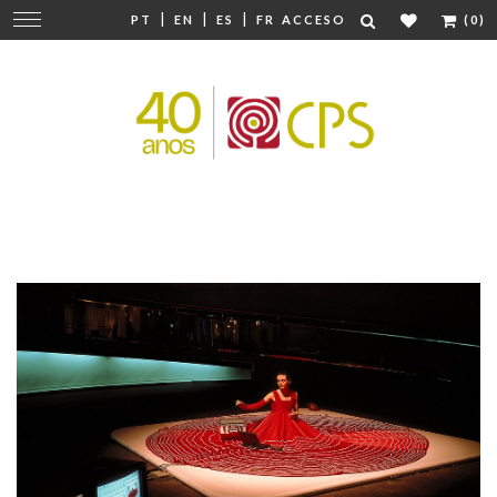
|
|
|
Cambiar
PT
EN
ES
FR
ACCESO
(0)
navegación