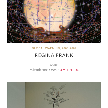
GLOBAL WARMING, 2008-2009
REGINA FRANK
450€
Miembros:
335€ o
4M + 150€