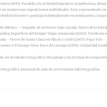
ctura (1991). Paralelo a la Actividad inicial en Arquitectura, des
ó en numerosas exposiciones individuales. Eres representado en v
actividad docente y participa habitualmente en seminarios, cong
Ribeiro — Seguido de un breve viaje a la isla. Sierra de la Estrel
a tumba; Superficie del tiempo: Viajar Amazonia (2002); Territorio
quim – Doces de Santa Clara en Vila do Conde (2007); Fogo Frio – 
l cuento O Príncipe-Urso Doce de Laranja (2009); Ciudad del nom
o en el estudio fotográfico del paisaje y las formas de ocupación
o fotográfico personal de más de novecientas mil fotografías.