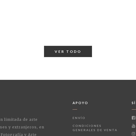
VER TODO
APOYO
S
ENVÍO
ón limitada de arte
CONDICIONES
ses y extranjeros, en
GENERALES DE VENTA
 Fotografía y Arte