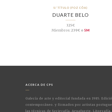
S/ TÍTULO (FOZ CÔA)
DUARTE BELO
325€
Miembros:
239€ o
5M
ACERCA DE CPS
Galería de arte y editorial fundada en 1985. Edici
contemporáneo. y firmados por artistas portugue
las técnicas de Serigrafía, Aguafuerte, Litografía,