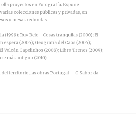
arrolla proyectos en Fotografía. Expone
arias colecciones públicas y privadas, en
resos y mesas redondas.
la (1999); Ruy Belo - Cosas tranquilas (2000); El
 en espera (2005); Geografía del Caos (2005);
El Volcán Capelinhos (2008); Libro Trenes (2009);
bre más antiguo (2010).
 del territorio, las obras Portugal — O Sabor da