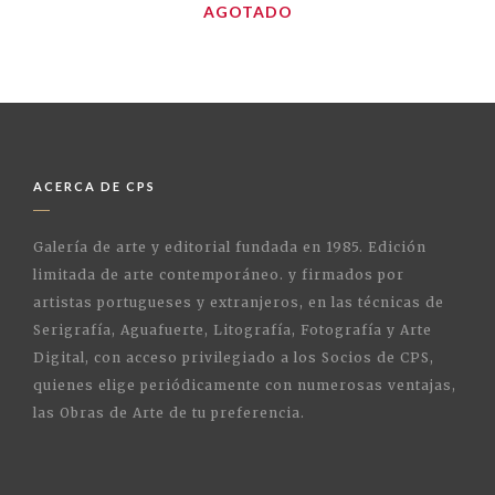
AGOTADO
ACERCA DE CPS
Galería de arte y editorial fundada en 1985. Edición
limitada de arte contemporáneo. y firmados por
artistas portugueses y extranjeros, en las técnicas de
Serigrafía, Aguafuerte, Litografía, Fotografía y Arte
Digital, con acceso privilegiado a los Socios de CPS,
quienes elige periódicamente con numerosas ventajas,
las Obras de Arte de tu preferencia.