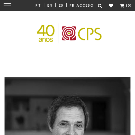
|
|
|
Cambiar
PT
EN
ES
FR
ACCESO
(0)
navegación