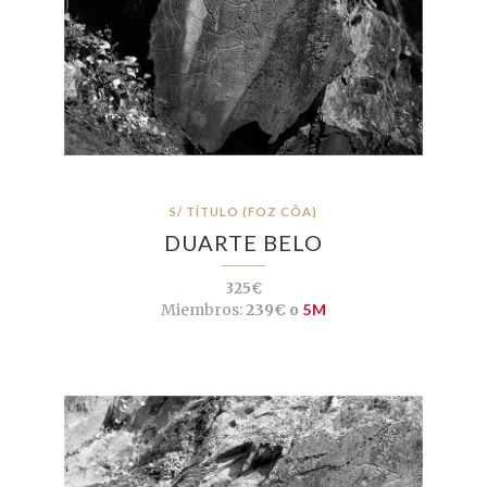
S/ TÍTULO (FOZ CÔA)
DUARTE BELO
325€
Miembros:
239€ o
5M