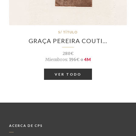
S/ TÍTULO
GRAÇA PEREIRA COUTI…
280€
Miembros:
196€ o
4M
VER TODO
ACERCA DE CPS