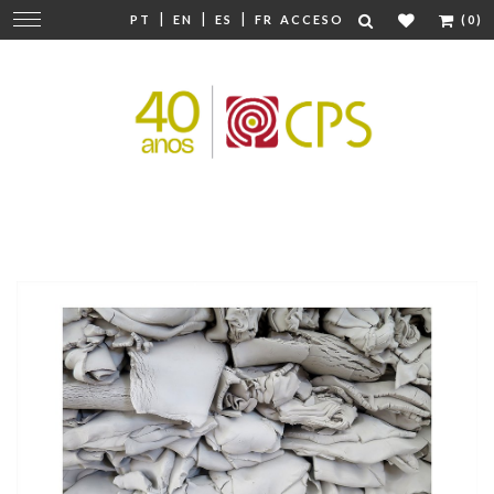
|
|
|
Cambiar
PT
EN
ES
FR
ACCESO
(0)
navegación