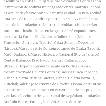
escultura en ESBAL. En 1971 se fue a estudiar a Londres con
la intención de realizar un posgrado en ST. Martins School
of Art - todavía vive hoy en la misma ciudad. En 1974 recibió
una beca de ILEA, Londres y entre 1975 y 1977 recibió una
beca de la Fundación Calouste Gulbenkian, Lisboa. De las
numerosas instituciones en las que realizó exposiciones,
destacan la Fundación Calouste Gulbenkian (Lisboa),
Fundación Serralves (Oporto), Caixa Geral de Depósitos
(Lisboa), Museo de Arte Contemporáneo de Osaka (Japón),
MAC (Badajoz ), Museo Histórico Nacional (Río de Janeiro),
Centro Británico (São Paulo), Centro Cultural Ecco
(Brasília). Expone frecuentemente en Portugal y en el
extranjero: Todd Gallery, Londres; Galeria Graça Fonseca,
Lisboa; Galería Cristina Guerra, Lisboa; Galería Porta 33,
Funchal; Galeria João Esteves de Oliveira, Lisboa, entre otras.
Su obra se puede encontrar en varias colecciones privadas
y en las colecciones de Caixa Geral de Depósitos, Fundação
António Prates, Fundação PLMJ, Museu de Arte